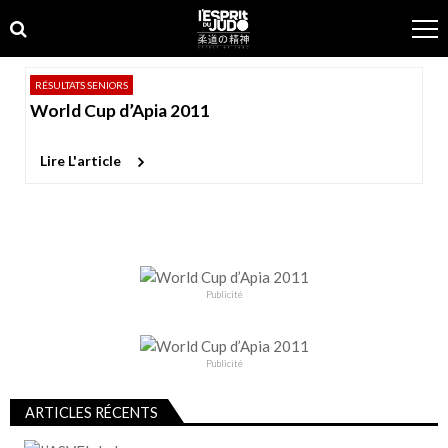
Skip
Skip
to
to
navigation
content
RÉSULTATS SENIORS
World Cup d’Apia 2011
Lire L'article
Publicité
Publicité
ARTICLES RÉCENTS