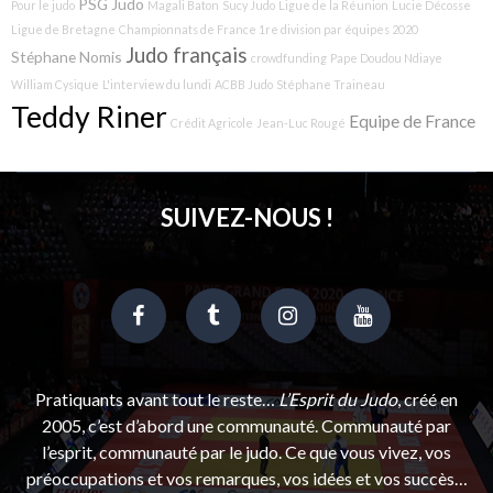
PSG Judo
Pour le judo
Magali Baton
Sucy Judo
Ligue de la Réunion
Lucie Décosse
Ligue de Bretagne
Championnats de France 1re division par équipes 2020
Judo français
Stéphane Nomis
crowdfunding
Pape Doudou Ndiaye
William Cysique
L'interview du lundi
ACBB Judo
Stéphane Traineau
Teddy Riner
Equipe de France
Crédit Agricole
Jean-Luc Rougé
SUIVEZ-NOUS !
Pratiquants avant tout le reste…
L’Esprit du Judo
, créé en
2005, c’est d’abord une communauté. Communauté par
l’esprit, communauté par le judo. Ce que vous vivez, vos
préoccupations et vos remarques, vos idées et vos succès…