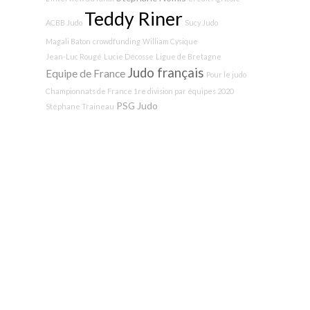
Teddy Riner
ACBB Judo
Sucy Judo
Magali Baton
crowdfunding
William Cysique
Jean-Luc Rougé
Lucie Décosse
Ligue de Bretagne
Judo français
Equipe de France
Pour le judo
Championnats de France 1re division par équipes 2020
PSG Judo
Stéphane Traineau