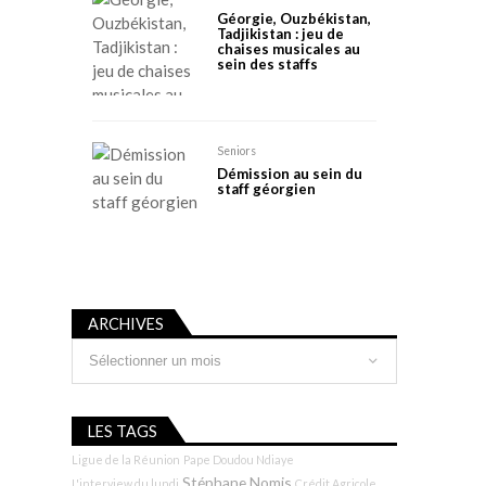
Géorgie, Ouzbékistan,
Tadjikistan : jeu de
chaises musicales au
sein des staffs
Seniors
Démission au sein du
staff géorgien
ARCHIVES
Archives
LES TAGS
Ligue de la Réunion
Pape Doudou Ndiaye
Stéphane Nomis
L'interview du lundi
Crédit Agricole