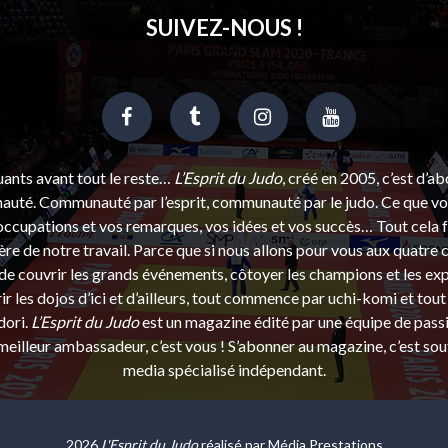
SUIVEZ-NOUS !
uants avant tout le reste…
L’Esprit du Judo
, créé en 2005, c’est d’a
uté. Communauté par l’esprit, communauté par le judo. Ce que vou
ccupations et vos remarques, vos idées et vos succès… Tout cela f
ère de notre travail. Parce que si nous allons pour vous aux quatre 
e couvrir les grands événements, côtoyer les champions et les exp
r les dojos d’ici et d’ailleurs, tout commence par uchi-komi et tout 
dori.
L’Esprit du Judo
est un magazine édité par une équipe de pass
eilleur ambassadeur, c’est vous ! S’abonner au magazine, c’est sou
media spécialisé indépendant.
2026
L'Esprit du Judo
réalisé par
Média Prestations