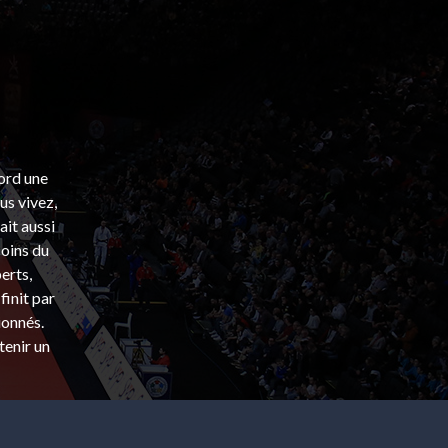
bord une
s vivez,
ait aussi
coins du
erts,
finit par
ionnés.
tenir un