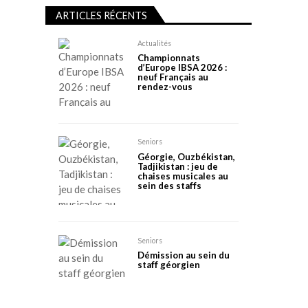
ARTICLES RÉCENTS
Actualités
Championnats
d’Europe IBSA 2026 :
neuf Français au
rendez-vous
Seniors
Géorgie, Ouzbékistan,
Tadjikistan : jeu de
chaises musicales au
sein des staffs
Seniors
Démission au sein du
staff géorgien