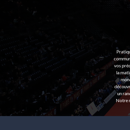
Pratiq
communa
vos préo
la mati
mond
découvri
un ran
Notre m