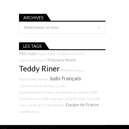
ARCHIVES
Archives
LES TAGS
PSG Judo
Magali Baton
Stéphane Traineau
Stéphane Nomis
Ligue de Bretagne
Teddy Riner
William Cysique
Judo français
Pape Doudou Ndiaye
L'interview du lundi
Pour le judo
Championnats de France 1re division par équipes 2020
Lucie Décosse
ACBB Judo
Ligue de la Réunion
Sucy Judo
Equipe de France
Jean-Luc Rougé
Crédit Agricole
crowdfunding