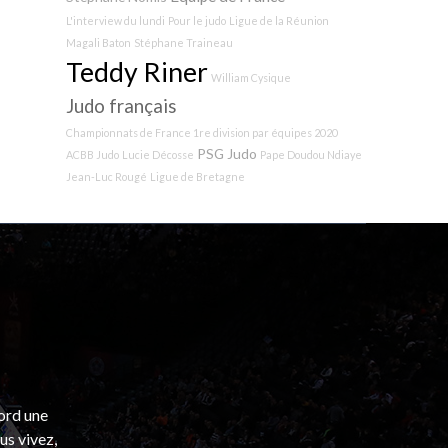
L'interview du lundi
Pour le judo
Ligue de la Réunion
Magali Baton
Stéphane Traineau
Teddy Riner
William Cysique
Judo français
Championnats de France 1re division par équipes 2020
PSG Judo
ACBB Judo
Lucie Décosse
Pape Doudou Ndiaye
Jean-Luc Rougé
Ligue de Bretagne
bord une
s vivez,