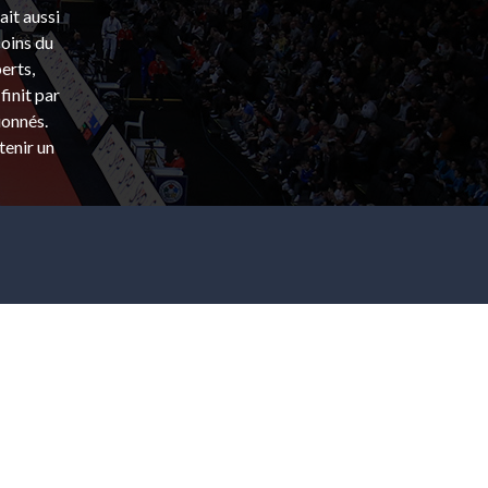
ait aussi
coins du
erts,
finit par
ionnés.
tenir un