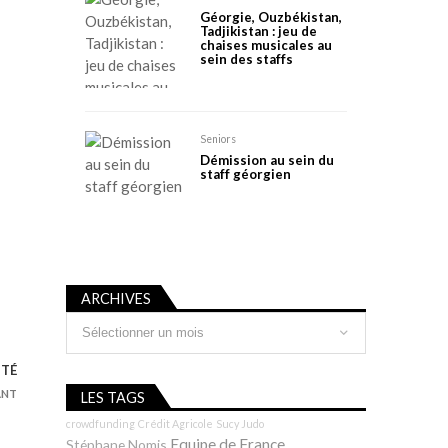
Géorgie, Ouzbékistan,
Tadjikistan : jeu de
chaises musicales au
sein des staffs
Seniors
Démission au sein du
staff géorgien
ARCHIVES
Archives
ITÉ
ANT
LES TAGS
crowdfunding
Crédit Agricole
Sucy Judo
Equipe de France
Stéphane Nomis