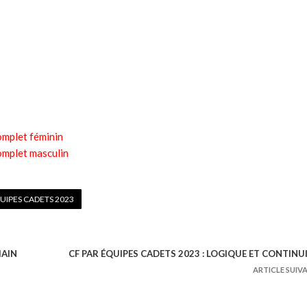
omplet féminin
omplet masculin
UIPES CADETS 2023
MAIN
CF PAR ÉQUIPES CADETS 2023 : LOGIQUE ET CONTINU
ARTICLE SUIV