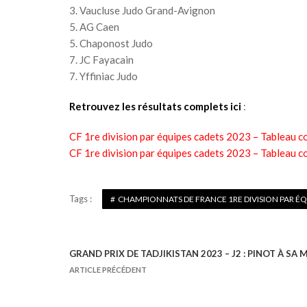
3. Vaucluse Judo Grand-Avignon
5. AG Caen
5. Chaponost Judo
7. JC Fayacain
7. Yffiniac Judo
Retrouvez les résultats complets ici
:
CF 1re division par équipes cadets 2023 – Tableau c
CF 1re division par équipes cadets 2023 – Tableau c
Tags :
CHAMPIONNATS DE FRANCE 1RE DIVISION PAR ÉQ
GRAND PRIX DE TADJIKISTAN 2023 – J2 : PINOT À SA 
N
ARTICLE PRÉCÉDENT
a
v