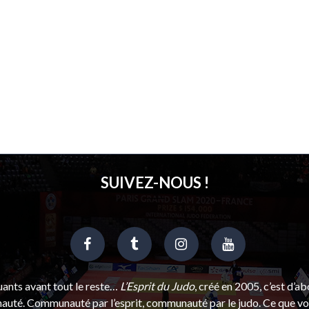
SUIVEZ-NOUS !
uants avant tout le reste…
L’Esprit du Judo
, créé en 2005, c’est d’a
uté. Communauté par l’esprit, communauté par le judo. Ce que vou