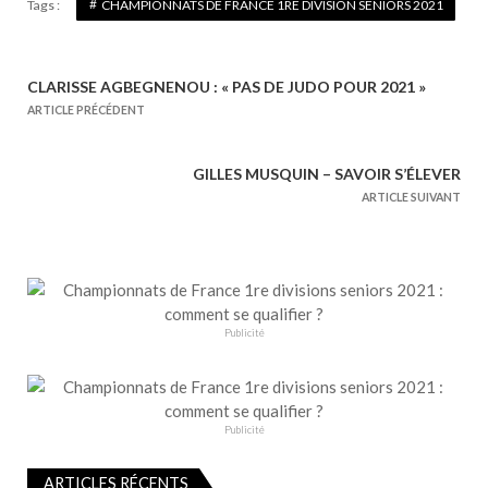
Tags :
CHAMPIONNATS DE FRANCE 1RE DIVISION SENIORS 2021
CLARISSE AGBEGNENOU : « PAS DE JUDO POUR 2021 »
N
ARTICLE PRÉCÉDENT
a
v
GILLES MUSQUIN – SAVOIR S’ÉLEVER
i
ARTICLE SUIVANT
g
a
t
i
o
Publicité
n
d
e
Publicité
l
’
ARTICLES RÉCENTS