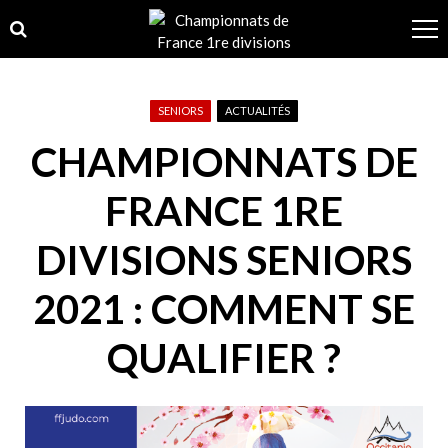
Skip
Skip
to
to
navigation
content
SENIORS
ACTUALITÉS
CHAMPIONNATS DE
FRANCE 1RE
DIVISIONS SENIORS
2021 : COMMENT SE
QUALIFIER ?