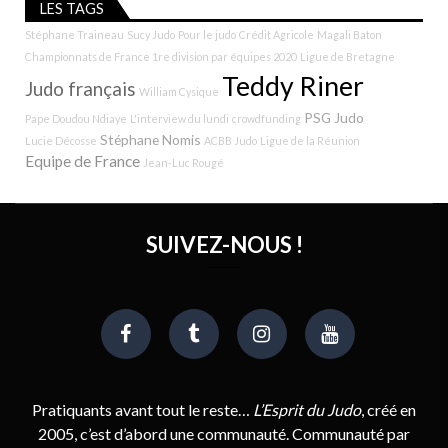
LES TAGS
Stéphane Traineau
Sucy Judo
Pour le judo
Crédit Agricole
Magali Baton
Championnats de France 1re division par équipes 2020
Ligue de Bretagne
Teddy Riner
Judo français
William Cysique
PSG Judo
Pape Doudou Ndiaye
L'interview du lundi
crowdfunding
Stéphane Nomis
Lucie Décosse
ACBB Judo
Ligue de la Réunion
Equipe de France
Jean-Luc Rougé
SUIVEZ-NOUS !
Pratiquants avant tout le reste…
L’Esprit du Judo
, créé en
2005, c’est d’abord une communauté. Communauté par