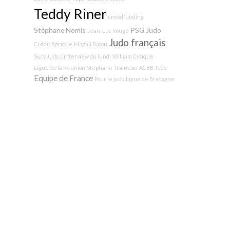
Teddy Riner
crowdfunding
Stéphane Nomis
PSG Judo
Jean-Luc Rougé
Judo français
Crédit Agricole
Magali Baton
Sucy Judo
L'interview du lundi
William Cysique
Ligue de la Réunion
Stéphane Traineau
ACBB Judo
Equipe de France
Pour le judo
Ligue de Bretagne