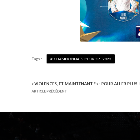
Tags :
CHAMPIONNATS D'EUROPE 2023
« VIOLENCES, ET MAINTENANT ? » : POUR ALLER PLUS 
N
ARTICLE PRÉCÉDENT
a
v
i
g
a