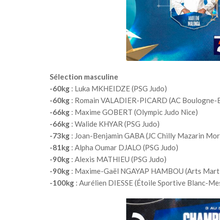
Sélection masculine
-60kg
: Luka MKHEIDZE (PSG Judo)
-60kg
: Romain VALADIER-PICARD (AC Boulogne-Bi
-66kg
: Maxime GOBERT (Olympic Judo Nice)
-66kg
: Walide KHYAR (PSG Judo)
-73kg
: Joan-Benjamin GABA (JC Chilly Mazarin Mor
-81kg
: Alpha Oumar DJALO (PSG Judo)
-90kg
: Alexis MATHIEU (PSG Judo)
-90kg
: Maxime-Gaël NGAYAP HAMBOU (Arts Marti
-100kg
: Aurélien DIESSE (Étoile Sportive Blanc-Mes