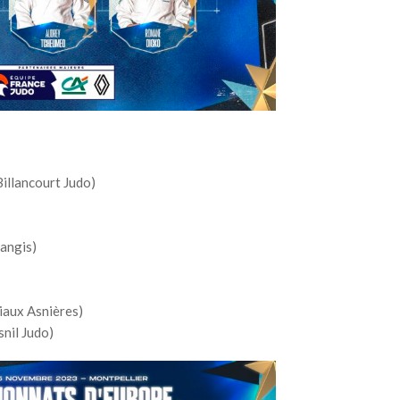
llancourt Judo)
angis)
aux Asnières)
nil Judo)