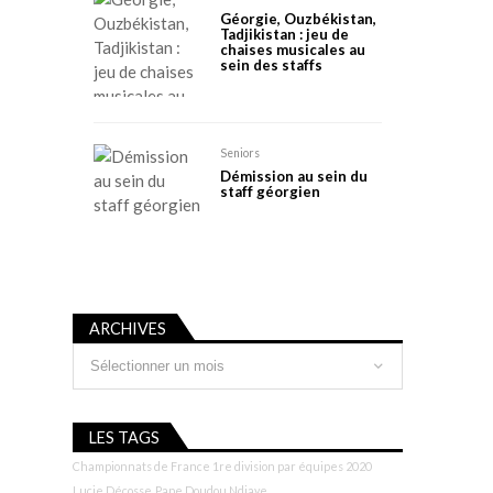
Géorgie, Ouzbékistan,
Tadjikistan : jeu de
chaises musicales au
sein des staffs
Seniors
Démission au sein du
staff géorgien
ARCHIVES
Archives
LES TAGS
Championnats de France 1re division par équipes 2020
Lucie Décosse
Pape Doudou Ndiaye