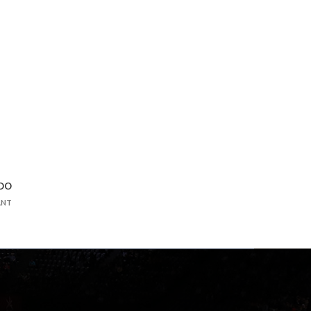
UDO
ANT