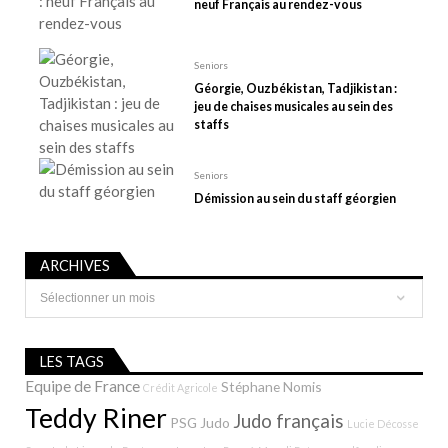
t
neuf Français au rendez-vous
i
c
Seniors
l
Géorgie, Ouzbékistan, Tadjikistan :
e
jeu de chaises musicales au sein des
staffs
Seniors
Démission au sein du staff géorgien
ARCHIVES
Archives
LES TAGS
Equipe de France
Stéphane Nomis
Crédit Agricole
Teddy Riner
Judo français
PSG Judo
Lucie Décosse