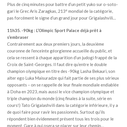
Plus de cinq minutes pour battre d’un petit yuko sur o-soto-
e
gari le Grec Aris Zaragkas, 213
mondial de la catégorie,
pas forcément le signe d’un grand jour pour Grigalashvili…
11h35. -90kg : L’Olimpic Sport Palace déjà prêt à
s’embraser
Contrairement aux deux premiers jours, la deuxième
couronne de l’enceinte géorgienne accueille du public, et
cela se ressent à chaque apparition d’un judogi frappé de la
Croix de Saint-Georges. Il faut dire qu’entre le double
champion olympique en titre des -90kg Lasha Bekauri, son
alter ego Luka Maisuradze qui fait partie de ses plus sérieux
opposants – on se rappelle de leur finale mondiale endiablée
à Doha en 2023, mais aussi le vice champion olympique et
triple champion du monde (cinq finales à la suite, série en
cours!) Tato Grigalashvili dans la catégorie inférieure, il y a
de quoi faire pour ravir les passionnés. Surtout qu’ils
répondent bien évidemment présent tous les trois pour le
moment. Gare à qui osera se placer sur leur chemin…