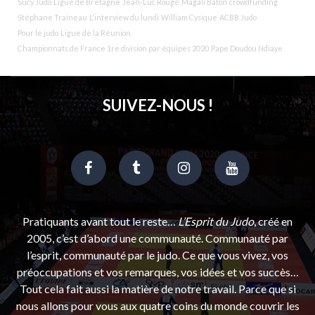
Sucy Judo
Ligue de Bretagne
Jean-Luc Rougé
Magali Baton
crowdfunding
Stéphane Traineau
L'interview du lundi
William Cysique
ACBB Judo
Pour le judo
Ligue de la Réunion
Championnats de France 1re division par équipes 2020
Pape Doudou Ndiaye
SUIVEZ-NOUS !
Pratiquants avant tout le reste…
L’Esprit du Judo
, créé en
2005, c’est d’abord une communauté. Communauté par
l’esprit, communauté par le judo. Ce que vous vivez, vos
préoccupations et vos remarques, vos idées et vos succès…
Tout cela fait aussi la matière de notre travail. Parce que si
nous allons pour vous aux quatre coins du monde couvrir les