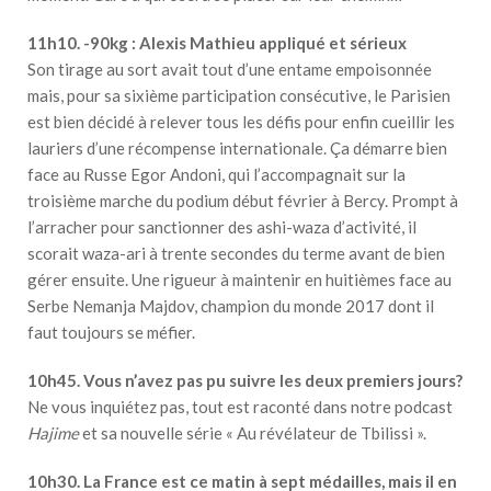
11h10. -90kg : Alexis Mathieu appliqué et sérieux
Son tirage au sort avait tout d’une entame empoisonnée
mais, pour sa sixième participation consécutive, le Parisien
est bien décidé à relever tous les défis pour enfin cueillir les
lauriers d’une récompense internationale. Ça démarre bien
face au Russe Egor Andoni, qui l’accompagnait sur la
troisième marche du podium début février à Bercy. Prompt à
l’arracher pour sanctionner des ashi-waza d’activité, il
scorait waza-ari à trente secondes du terme avant de bien
gérer ensuite. Une rigueur à maintenir en huitièmes face au
Serbe Nemanja Majdov, champion du monde 2017 dont il
faut toujours se méfier.
10h45. Vous n’avez pas pu suivre les deux premiers jours?
Ne vous inquiétez pas, tout est raconté dans notre podcast
Hajime
et sa nouvelle série « Au révélateur de Tbilissi ».
10h30.
La France est ce matin à sept médailles,
mais il en