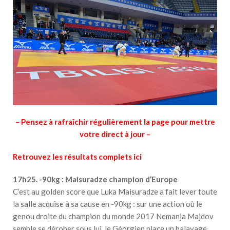
– Pensez à rafraîchir régulièrement la page pour mettre
votre direct à jour –
Retrouvez les résultats complets ici
17h25. -90kg : Maisuradze champion d’Europe
C’est au golden score que Luka Maisuradze a fait lever toute
la salle acquise à sa cause en -90kg : sur une action où le
genou droite du champion du monde 2017 Nemanja Majdov
semble se dérober sous lui, le Géorgien place un balayage