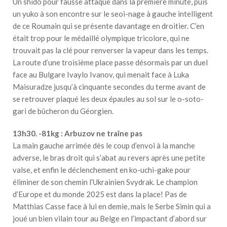
Un shido pour fausse attaque dans la première minute, puis
un yuko à son encontre sur le seoi-nage à gauche intelligent
de ce Roumain qui se présente davantage en droitier. C’en
était trop pour le médaillé olympique tricolore, qui ne
trouvait pas la clé pour renverser la vapeur dans les temps.
La route d’une troisième place passe désormais par un duel
face au Bulgare Ivaylo Ivanov, qui menait face à Luka
Maisuradze jusqu’à cinquante secondes du terme avant de
se retrouver plaqué les deux épaules au sol sur le o-soto-
gari de bûcheron du Géorgien.
13h30. -81kg : Arbuzov ne traîne pas
La main gauche arrimée dès le coup d’envoi à la manche
adverse, le bras droit qui s’abat au revers après une petite
valse, et enfin le déclenchement en ko-uchi-gake pour
éliminer de son chemin l’Ukrainien Svydrak. Le champion
d’Europe et du monde 2025 est dans la place! Pas de
Matthias Casse face à lui en demie, mais le Serbe Simin qui a
joué un bien vilain tour au Belge en l’impactant d’abord sur