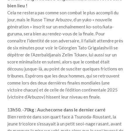
bien lieu !
Cela ne restera pas comme son combat le plus accompli du
jour, mais le Russe Timur Arbuzov, d’un yuko « nouvelle
génération » inscrit sur un enchaînement ko-soto/kata-
guruma, sera bien au rendez-vous de la finale. Pour
connaître l’identité de son adversaire, il fallait attendre près
de six minutes pour voir le Géorgien Tato Grigalashvili se
dépêtrer de l’Azerbaïdjanais Zelim Tckaev, lui aussi sur un
score minimaliste en sutemi, alors que le combat était
décousu jusque-là, au point de susciter quelques frictions en
tribunes. Espérons que les deux hommes, qui se retrouvent
comme lors des deux dernières finales mondiales (une
victoire chacun) et de celle de l’édition continentale 2025
(victoire d’Arbuzov) hissent leur niveau en finale.
1
3h50. -70kg : Auchecorne dans le dernier carré
Bien rentrée dans son quart face à Tsunoda-Roustant, la
jeune tricolore s’essayait à un petit seoi-nage rasant, avant
de manquer la mire sur uchi-mata alors que le seoi inversé de