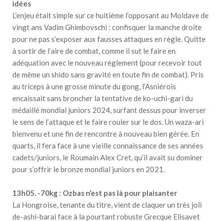
idées
L’enjeu était simple sur ce huitième l’opposant au Moldave de
vingt ans Vadim Ghimbovschi : confisquer la manche droite
pour ne pas s’exposer aux fausses attaques en règle. Quitte
à sortir de l’aire de combat, comme il sut le faire en
adéquation avec le nouveau règlement (pour recevoir tout
de même un shido sans gravité en toute fin de combat). Pris
au triceps à une grosse minute du gong, l’Asniérois
encaissait sans broncher la tentative de ko-uchi-gari du
médaillé mondial juniors 2024, surfant dessus pour inverser
le sens de l’attaque et le faire rouler sur le dos. Un waza-ari
bienvenu et une fin de rencontre à nouveau bien gérée. En
quarts, il fera face à une vieille connaissance de ses années
cadets/juniors, le Roumain Alex Cret, qu’il avait su dominer
pour s’offrir le bronze mondial juniors en 2021.
13h05. -70kg : Ozbas n’est pas là pour plaisanter
La Hongroise, tenante du titre, vient de claquer un très joli
de-ashi-barai face à la pourtant robuste Grecque Elisavet