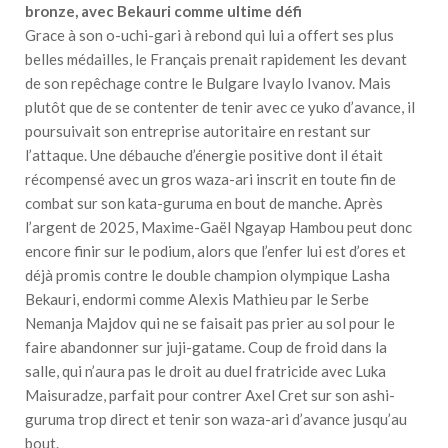
bronze, avec Bekauri comme ultime défi
Grace à son o-uchi-gari à rebond qui lui a offert ses plus
belles médailles, le Français prenait rapidement les devant
de son repêchage contre le Bulgare Ivaylo Ivanov. Mais
plutôt que de se contenter de tenir avec ce yuko d’avance, il
poursuivait son entreprise autoritaire en restant sur
l’attaque. Une débauche d’énergie positive dont il était
récompensé avec un gros waza-ari inscrit en toute fin de
combat sur son kata-guruma en bout de manche. Après
l’argent de 2025, Maxime-Gaël Ngayap Hambou peut donc
encore finir sur le podium, alors que l’enfer lui est d’ores et
déjà promis contre le double champion olympique Lasha
Bekauri, endormi comme Alexis Mathieu par le Serbe
Nemanja Majdov qui ne se faisait pas prier au sol pour le
faire abandonner sur juji-gatame. Coup de froid dans la
salle, qui n’aura pas le droit au duel fratricide avec Luka
Maisuradze, parfait pour contrer Axel Cret sur son ashi-
guruma trop direct et tenir son waza-ari d’avance jusqu’au
bout.