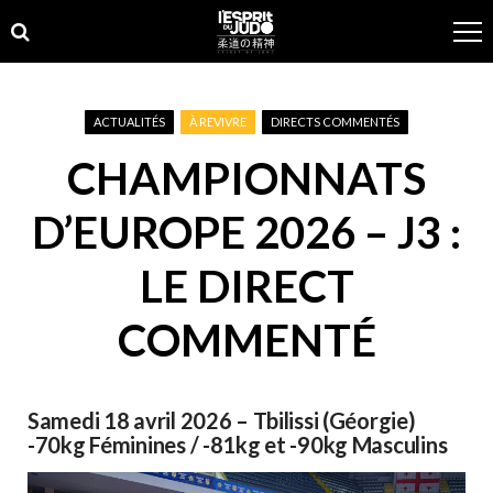
Skip
Skip
to
to
navigation
content
ACTUALITÉS
À REVIVRE
DIRECTS COMMENTÉS
CHAMPIONNATS
D’EUROPE 2026 – J3 :
LE DIRECT
COMMENTÉ
Samedi 18 avril 2026 – Tbilissi (Géorgie)
-70kg Féminines / -81kg et -90kg Masculins