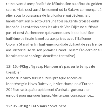
retrouvant à une pénalité de l’élimination au début du golden
score. Mais c’est aussi le moment où la Batave commençait à
plier sous la puissance de la tricolore, qui déclenchait
habilement son o-soto-gari une fois sa garde croisée enfin
imposée. La rotation dans les airs de Van Dijke ne suffisait
pas, et c’est Auchecorne qui avance dans le tableau! Son
huitième de finale la mettra aux prises avec l’Italienne
Giorgia Stangherlin, huitième mondiale du haut de ses trente
ans, victorieuse de son premier Grand Chelem l’an dernier au
Kazakhstan (à sa vingt-deuxième tentative).
12h15. -90kg : Ngayap Hambou n’a pas eu le temps de
trembler
Mené d’un yuko sur un sutemi presque anodin du
Monténégrin Novo Raicevic, le vice champion d’Europe
2025 se rattrapait rapidement d’un kata-guruma bien
enroulé pour marquer ippon. Alerte sans conséquence…
12h05. -81kg : Tato sans convaincre