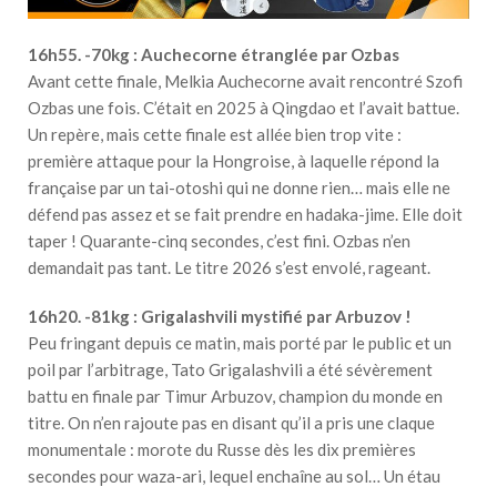
16h55. -70kg : Auchecorne étranglée par Ozbas
Avant cette finale, Melkia Auchecorne avait rencontré Szofi
Ozbas une fois. C’était en 2025 à Qingdao et l’avait battue.
Un repère, mais cette finale est allée bien trop vite :
première attaque pour la Hongroise, à laquelle répond la
française par un tai-otoshi qui ne donne rien… mais elle ne
défend pas assez et se fait prendre en hadaka-jime. Elle doit
taper ! Quarante-cinq secondes, c’est fini. Ozbas n’en
demandait pas tant. Le titre 2026 s’est envolé, rageant.
16h20. -81kg : Grigalashvili mystifié par Arbuzov !
Peu fringant depuis ce matin, mais porté par le public et un
poil par l’arbitrage, Tato Grigalashvili a été sévèrement
battu en finale par Timur Arbuzov, champion du monde en
titre. On n’en rajoute pas en disant qu’il a pris une claque
monumentale : morote du Russe dès les dix premières
secondes pour waza-ari, lequel enchaîne au sol… Un étau