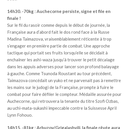
14h30. -70kg : Auchecorne persiste, signe et file en
finale !
Sur le fil du rasoir comme depuis le début de journée, la
Française aura d’abord fait le dos rond face à la Russe
Madina Taimazova, vraisemblablement réticente à trop
s’engager en première partie de combat. Une approche
tactique qui portait ses fruits lorsqu’elle se décidait à
enchaîner les ashi-waza jusqu’à trouver le petit décalage
dans les appuis adverses pour lancer son profond balayage
à gauche. Comme Tsunoda Roustant au tour précédent,
Taimazova concédait un yuko et ne parvenait pas à remettre
les mains sur le judogi de la Française, prompte à fuire le
combat pour faire défiler le compteur. Médaille assurée pour
Auchecorne, qui retrouvera la tenante du titre Szofi Ozbas,
au uchi-mata-sukashi impeccable contre la Suissesse April
Lynn Fohouo.
14h15. -81kg : Arbuzov/Grigalashvili, la finale rêvée aura