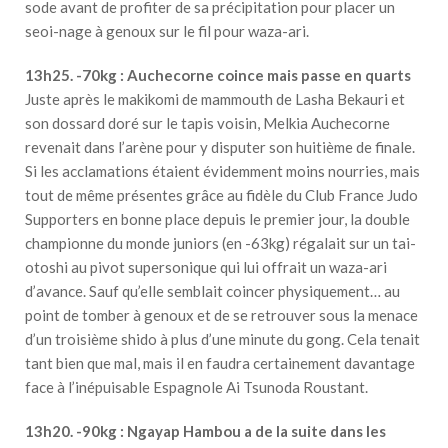
sode avant de profiter de sa précipitation pour placer un
seoi-nage à genoux sur le fil pour waza-ari.
13h25. -70kg : Auchecorne coince mais passe en quarts
Juste après le makikomi de mammouth de Lasha Bekauri et
son dossard doré sur le tapis voisin, Melkia Auchecorne
revenait dans l’arène pour y disputer son huitième de finale.
Si les acclamations étaient évidemment moins nourries, mais
tout de même présentes grâce au fidèle du Club France Judo
Supporters en bonne place depuis le premier jour, la double
championne du monde juniors (en -63kg) régalait sur un tai-
otoshi au pivot supersonique qui lui offrait un waza-ari
d’avance. Sauf qu’elle semblait coincer physiquement… au
point de tomber à genoux et de se retrouver sous la menace
d’un troisième shido à plus d’une minute du gong. Cela tenait
tant bien que mal, mais il en faudra certainement davantage
face à l’inépuisable Espagnole Ai Tsunoda Roustant.
13h20. -90kg : Ngayap Hambou a de la suite dans les