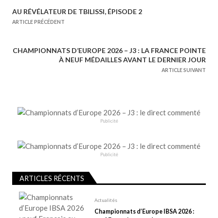
AU RÉVÉLATEUR DE TBILISSI, ÉPISODE 2
N
ARTICLE PRÉCÉDENT
a
v
CHAMPIONNATS D’EUROPE 2026 – J3 : LA FRANCE POINTE
i
À NEUF MÉDAILLES AVANT LE DERNIER JOUR
g
ARTICLE SUIVANT
a
t
i
o
Publicité
n
d
e
Publicité
l
ARTICLES RÉCENTS
’
a
Actualités
r
Championnats d’Europe IBSA 2026 :