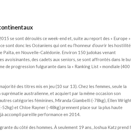
s continentaux
015 se sont déroulés ce week-end et, suite au report des « Europe »
e sont donc les Océaniens qui ont eu l’honneur d’ouvrir les hostilité
 de Païta, en Nouvelle-Calédonie. Environ 150 judokas venant
s avoisinantes, des cadets aux seniors, se sont affrontés dans le bu
yme de progression fulgurante dans la « Ranking List » mondiale (400
majorité des titres mis en jeu (10 sur 13). Chez les femmes, seule la
 suprématie australienne, et acquiert par la même occasion son
autres catégories féminines, Miranda Giambelli (-78kg), Ellen Wrigh
-52kg) et Chloe Rayner (-48kg) prennent place sur la plus haute
éjà accompli pareille performance en 2014.
agrante du côté des hommes. À seulement 19 ans, Joshua Katz prend l