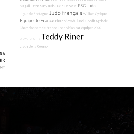
PSG Judo
Magali Baton
Sucy Judo
Lucie Décosse
Judo français
Ligue de Bretagne
William Cysique
Equipe de France
L'interview du lundi
Crédit Agricole
Championnats de France 1re division par équipes 2020
Teddy Riner
crowdfunding
Ligue de la Réunion
IRA
IR
ANT