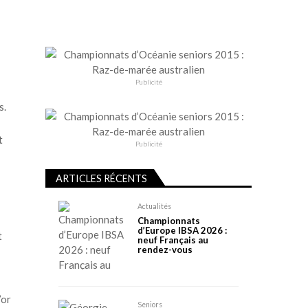
Publicité
s.
t
Publicité
ARTICLES RÉCENTS
Actualités
Championnats
d’Europe IBSA 2026 :
t
neuf Français au
rendez-vous
’or
Seniors