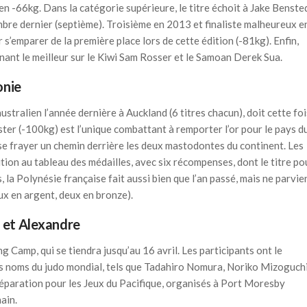
en -66kg. Dans la catégorie supérieure, le titre échoit à Jake Benste
vembre dernier (septième). Troisième en 2013 et finaliste malheureux e
’emparer de la première place lors de cette édition (-81kg). Enfin,
nant le meilleur sur le Kiwi Sam Rosser et le Samoan Derek Sua.
onie
ustralien l’année dernière à Auckland (6 titres chacun), doit cette foi
ster (-100kg) est l’unique combattant à remporter l’or pour le pays d
se frayer un chemin derrière les deux mastodontes du continent. Les
tion au tableau des médailles, avec six récompenses, dont le titre po
 la Polynésie française fait aussi bien que l’an passé, mais ne parvie
eux en argent, deux en bronze).
 et Alexandre
g Camp, qui se tiendra jusqu’au 16 avril. Les participants ont le
nds noms du judo mondial, tels que Tadahiro Nomura, Noriko Mizoguch
éparation pour les Jeux du Pacifique, organisés à Port Moresby
ain.