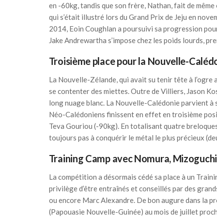
en -60kg, tandis que son frère, Nathan, fait de même 
qui s’était illustré lors du Grand Prix de Jeju en no
2014, Eoin Coughlan a poursuivi sa progression pour s
Jake Andrewartha s’impose chez les poids lourds, pre
Troisième place pour la Nouvelle-Caléd
La Nouvelle-Zélande, qui avait su tenir tête à l’ogre a
se contenter des miettes. Outre de Villiers, Jason Ko
long nuage blanc. La Nouvelle-Calédonie parvient à 
Néo-Calédoniens finissent en effet en troisième posi
Teva Gouriou (-90kg). En totalisant quatre breloques,
toujours pas à conquérir le métal le plus précieux (d
Training Camp avec Nomura, Mizoguchi
La compétition a désormais cédé sa place à un Trainin
privilège d’être entraînés et conseillés par des gra
ou encore Marc Alexandre. De bon augure dans la pr
(Papouasie Nouvelle-Guinée) au mois de juillet proch