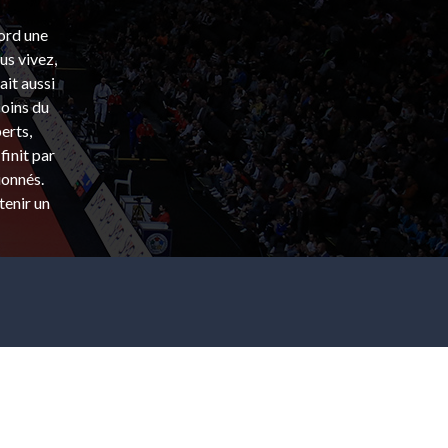
bord une
s vivez,
ait aussi
coins du
erts,
finit par
ionnés.
tenir un