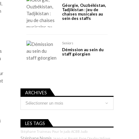
d,
Géorgie, Ouzbékistan,
Tadjikistan : jeu de
n
chaises musicales au
sein des staffs
Seniors
Démission au sein du
s
staff géorgien
u
ur
nt
ARCHIVES
Archives
i
LES TAGS
Stéphane Traineau
Pour le judo
ACBB Judo
Stéphane Nomis
Jean-Luc Rougé
Pape Doudou Ndiaye