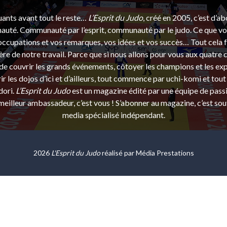
uants avant tout le reste…
L’Esprit du Judo
, créé en 2005, c’est d’a
uté. Communauté par l’esprit, communauté par le judo. Ce que vou
ccupations et vos remarques, vos idées et vos succès… Tout cela f
ère de notre travail. Parce que si nous allons pour vous aux quatre 
e couvrir les grands événements, côtoyer les champions et les exp
r les dojos d’ici et d’ailleurs, tout commence par uchi-komi et tout 
dori.
L’Esprit du Judo
est un magazine édité par une équipe de pass
eilleur ambassadeur, c’est vous ! S’abonner au magazine, c’est sou
media spécialisé indépendant.
2026
L'Esprit du Judo
réalisé par
Média Prestations