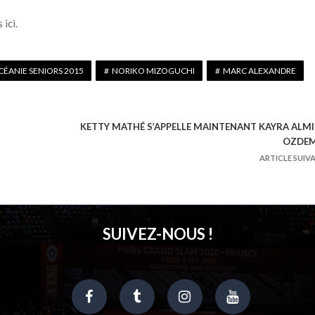
ici.
ÉANIE SENIORS 2015
NORIKO MIZOGUCHI
MARC ALEXANDRE
KETTY MATHÉ S’APPELLE MAINTENANT KAYRA ALM
OZDEM
ARTICLE SUIV
SUIVEZ-NOUS !