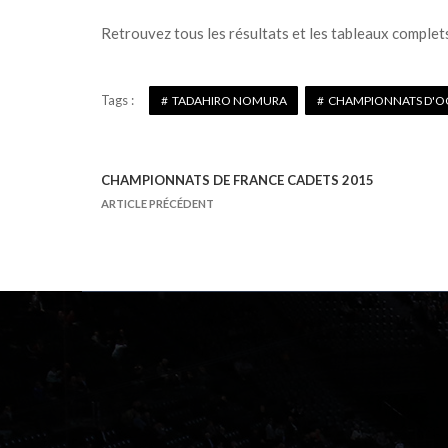
Retrouvez tous les résultats et les tableaux complets 
Tags :
TADAHIRO NOMURA
CHAMPIONNATS D'OC
CHAMPIONNATS DE FRANCE CADETS 2015
N
ARTICLE PRÉCÉDENT
a
v
i
g
a
t
i
o