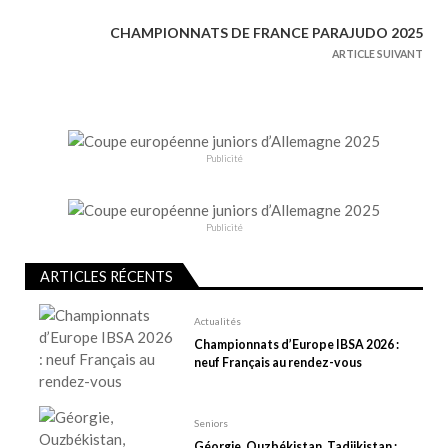
v
CHAMPIONNATS DE FRANCE PARAJUDO 2025
i
ARTICLE SUIVANT
g
a
t
i
Publicité
o
n
d
Publicité
e
l
ARTICLES RÉCENTS
’
Actualités
a
Championnats d’Europe IBSA 2026 :
r
neuf Français au rendez-vous
t
i
Seniors
c
Géorgie, Ouzbékistan, Tadjikistan :