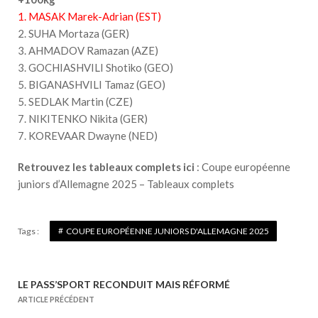
1. MASAK Marek-Adrian (EST)
2. SUHA Mortaza (GER)
3. AHMADOV Ramazan (AZE)
3. GOCHIASHVILI Shotiko (GEO)
5. BIGANASHVILI Tamaz (GEO)
5. SEDLAK Martin (CZE)
7. NIKITENKO Nikita (GER)
7. KOREVAAR Dwayne (NED)
Retrouvez les tableaux complets ici
:
Coupe européenne
juniors d’Allemagne 2025 – Tableaux complets
Tags :
COUPE EUROPÉENNE JUNIORS D'ALLEMAGNE 2025
LE PASS’SPORT RECONDUIT MAIS RÉFORMÉ
N
ARTICLE PRÉCÉDENT
a