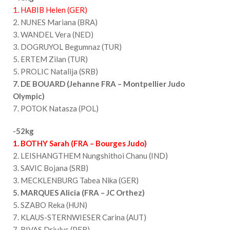
1. HABIB Helen (GER)
2. NUNES Mariana (BRA)
3. WANDEL Vera (NED)
3. DOGRUYOL Begumnaz (TUR)
5. ERTEM Zilan (TUR)
5. PROLIC Natalija (SRB)
7. DE BOUARD (Jehanne FRA – Montpellier Judo
Olympic)
7. POTOK Natasza (POL)
-52kg
1. BOTHY Sarah (FRA – Bourges Judo)
2. LEISHANGTHEM Nungshithoi Chanu (IND)
3. SAVIC Bojana (SRB)
3. MECKLENBURG Tabea Nika (GER)
5. MARQUES Alicia (FRA – JC Orthez)
5. SZABO Reka (HUN)
7. KLAUS-STERNWIESER Carina (AUT)
7. RIVAS Driulys (PER)