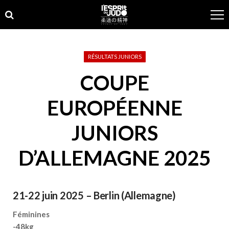
Skip
Skip
to
to
navigation
content
RÉSULTATS JUNIORS
COUPE
EUROPÉENNE
JUNIORS
D’ALLEMAGNE 2025
21-22 juin 2025 – Berlin (Allemagne)
Féminines
-48kg