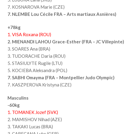
7. KOSNAROVA Marie (CZE)
7. NLEMBE Lou Cécile FRA – Arts martiaux Asnières)
+78kg
1. VISA Roxana (ROU)
2. MIENANDI LAHOU Grace-Esther (FRA – JC Villepinte)
3. SOARES Ana (BRA)
3. TUDORACHE Daria (ROU)
5. STASIULYTE Rugile (LTU)
5. KOCIEBA Aleksandra (POL)
7. SABHI Omayma (FRA – Montpellier Judo Olympic)
7. KASZPEROVA Kristyna (CZE)
Masculins
-60kg
1. TOMANEK Jozef (SVK)
2. MAMISHOV Nihad (AZE)
3. TAKAKI Lucas (BRA)
3. CABECANA Luke (GER)