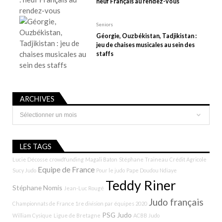
neuf Français au rendez-vous
Seniors
Géorgie, Ouzbékistan, Tadjikistan :
jeu de chaises musicales au sein des
staffs
ARCHIVES
Archives
LES TAGS
Lucie Décosse
crowdfunding
Magali Baton
Stéphane Traineau
Crédit Agricole
Equipe de France
Sucy Judo
Pour le judo
Pape Doudou Ndiaye
Teddy Riner
Stéphane Nomis
Jean-Luc Rougé
Judo français
Championnats de France 1re division par équipes 2020
PSG Judo
William Cysique
Ligue de Bretagne
ACBB Judo