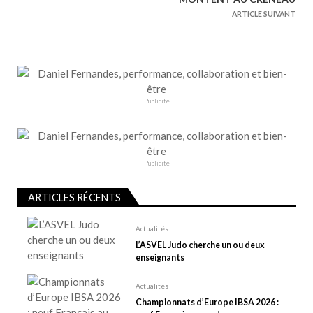
g
ARTICLE SUIVANT
a
t
i
o
n
Publicité
d
e
l
Publicité
’
a
ARTICLES RÉCENTS
r
t
Actualités
L’ASVEL Judo cherche un ou deux
i
enseignants
c
l
Actualités
e
Championnats d’Europe IBSA 2026 :