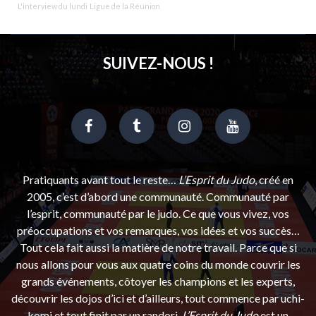
L'interview du lundi
Ligue de la Réunion
SUIVEZ-NOUS !
Pratiquants avant tout le reste…
L’Esprit du Judo
, créé en
2005, c’est d’abord une communauté. Communauté par
l’esprit, communauté par le judo. Ce que vous vivez, vos
préoccupations et vos remarques, vos idées et vos succès…
Tout cela fait aussi la matière de notre travail. Parce que si
nous allons pour vous aux quatre coins du monde couvrir les
grands événements, côtoyer les champions et les experts,
découvrir les dojos d’ici et d’ailleurs, tout commence par uchi-
komi et tout finit par un randori.
L’Esprit du Judo
est un