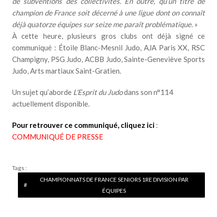
de subventions des collectivités. En outre, qu’un titre de
champion de France soit décerné à une ligue dont on connaît
déjà quatorze équipes sur seize me paraît problématique.
»
À cette heure, plusieurs gros clubs ont déjà signé ce
communiqué : Étoile Blanc-Mesnil Judo, AJA Paris XX, RSC
Champigny, PSG Judo, ACBB Judo, Sainte-Geneviève Sports
Judo, Arts martiaux Saint-Gratien.
Un sujet qu’aborde
L’Esprit du Judo
dans son n°114
actuellement disponible.
Pour retrouver ce communiqué, cliquez ici
:
COMMUNIQUÉ DE PRESSE
Tags :
CHAMPIONNATS DE FRANCE SENIORS 1RE DIVISION PAR
ÉQUIPES