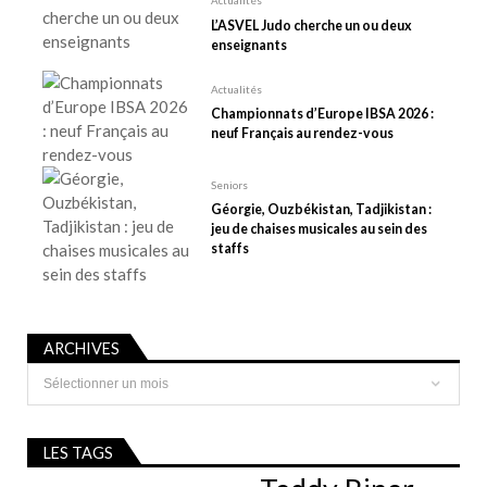
t
L’ASVEL Judo cherche un ou deux
i
enseignants
c
l
Actualités
e
Championnats d’Europe IBSA 2026 :
neuf Français au rendez-vous
Seniors
Géorgie, Ouzbékistan, Tadjikistan :
jeu de chaises musicales au sein des
staffs
ARCHIVES
Archives
LES TAGS