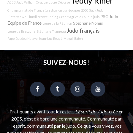
Teddy Riner
ACBB Judo
William Cysique
Lucie Décosse
Championnats de France 1re division par équipes 2020
Sucy Judo
PSG Judo
L'interview du lundi
crowdfunding
Crédit Agricole
Pour le judo
Equipe de France
Stéphane Nomis
Ligue de la Réunion
Judo français
Ligue de Bretagne
Stéphane Traineau
Pape Doudou Ndiaye
Jean-Luc Rougé
Magali Baton
SUIVEZ-NOUS !
Pratiquants avant tout le reste…
L’Esprit du Judo
, créé en
2005, c’est d’abord une communauté. Communauté par
l’esprit, communauté par le judo. Ce que vous vivez, vos
préoccupations et vos remarques, vos idées et vos succès…