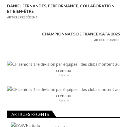
DANIEL FERNANDES, PERFORMANCE, COLLABORATION
N
ET BIEN-ÊTRE
a
ARTICLE PRÉCÉDENT
v
i
CHAMPIONNATS DE FRANCE KATA 2025
g
ARTICLE SUIVANT
a
t
i
o
n
Publicité
d
e
l
Publicité
’
a
ARTICLES RÉCENTS
r
Actualités