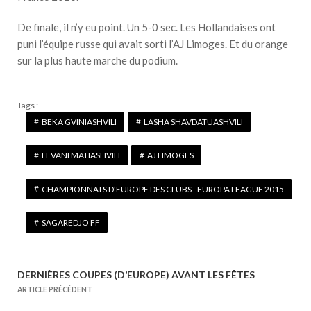
De finale, il n’y eu point. Un 5-0 sec. Les Hollandaises ont
puni l’équipe russe qui avait sorti l’AJ Limoges. Et du orange
sur la plus haute marche du podium.
Tags :
BEKA GVINIASHVILI
LASHA SHAVDATUASHVILI
LEVANI MATIASHVILI
AJ LIMOGES
CHAMPIONNATS D’EUROPE DES CLUBS - EUROPA LEAGUE 2015
SAGAREDJO FF
DERNIÈRES COUPES (D’EUROPE) AVANT LES FÊTES
N
ARTICLE PRÉCÉDENT
a