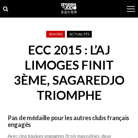
Skip
Skip
to
to
navigation
content
SENIORS
ACTUALITÉS
ECC 2015 : L’AJ
LIMOGES FINIT
3ÈME, SAGAREDJO
TRIOMPHE
Pas de médaille pour les autres clubs français
engagés
Avec cinq équipes engagées (trois masculines, deux