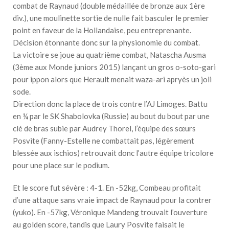
combat de Raynaud (double médaillée de bronze aux 1ère
div.), une moulinette sortie de nulle fait basculer le premier
point en faveur de la Hollandaise, peu entreprenante.
Décision étonnante donc sur la physionomie du combat.
La victoire se joue au quatrième combat, Natascha Ausma
(3ème aux Monde juniors 2015) lançant un gros o-soto-gari
pour ippon alors que Herault menait waza-ari apryès un joli
sode.
Direction donc la place de trois contre l’AJ Limoges. Battu
en ¼ par le SK Shabolovka (Russie) au bout du bout par une
clé de bras subie par Audrey Thorel, l’équipe des sœurs
Posvite (Fanny-Estelle ne combattait pas, légèrement
blessée aux ischios) retrouvait donc l’autre équipe tricolore
pour une place sur le podium.
Et le score fut sévère : 4-1. En -52kg, Combeau profitait
d’une attaque sans vraie impact de Raynaud pour la contrer
(yuko). En -57kg, Véronique Mandeng trouvait l’ouverture
au golden score, tandis que Laury Posvite faisait le