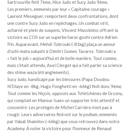
Sartrouville finit 7ème, Nice Judo et Sucy Judo 9ème.
Les premiers, emmenés par leur « Capitaine courage »
Laurent Meseguer, remportent deux confrontations, dont
une contre Sucy Judo en repêchages. Un combat viril,
acharné et plein de suspens, Vincent Massimino offrant la
victoire au COS sur un superbe harai-goshi contre Adrien
Pin. Auparavant, Mehdi Tobrouki (-81kg) plaça un amour
d’uchi-mata sukashi à Dimitri Gomes Tavares. Tobrouki a
« fait le job » aujourd’hui et de belle manière. Tout comme,
mais c’était attendu, Axel Clerget qui a fait parler sa science
des shime waza (étranglements).
Sucy Judo, handicapé par les blessures (Papa Doudou
N’Diaye en -8kg, Hugo Fonghetti en -66kg) finit donc 9ème.
Tout comme les Niçois, opposés aux Tchètchènes de Grozny,
qui comptait en Mansur Isaev un supporter très attentif et
concentré. Les protégés de Michel Carrière n’ont pas à
rougir. Leurs adversaires finiront sur le podium, emmenés
par Yakub Shamilov (-66kg) que vous retrouvez dans notre
Academy. À noter la victoire pour l’honneur de Renaud