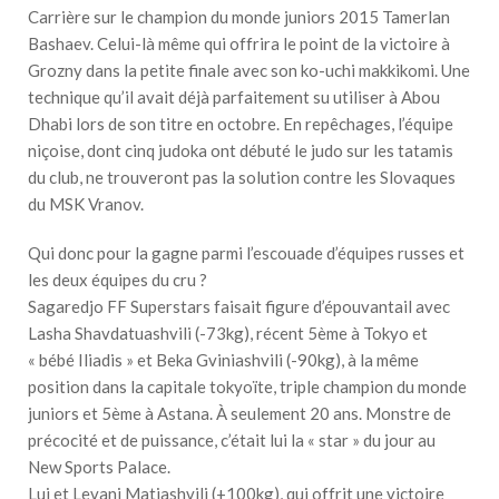
Carrière sur le champion du monde juniors 2015 Tamerlan
Bashaev. Celui-là même qui offrira le point de la victoire à
Grozny dans la petite finale avec son ko-uchi makkikomi. Une
technique qu’il avait déjà parfaitement su utiliser à Abou
Dhabi lors de son titre en octobre. En repêchages, l’équipe
niçoise, dont cinq judoka ont débuté le judo sur les tatamis
du club, ne trouveront pas la solution contre les Slovaques
du MSK Vranov.
Qui donc pour la gagne parmi l’escouade d’équipes russes et
les deux équipes du cru ?
Sagaredjo FF Superstars faisait figure d’épouvantail avec
Lasha Shavdatuashvili (-73kg), récent 5ème à Tokyo et
« bébé Iliadis » et Beka Gviniashvili (-90kg), à la même
position dans la capitale tokyoïte, triple champion du monde
juniors et 5ème à Astana. À seulement 20 ans. Monstre de
précocité et de puissance, c’était lui la « star » du jour au
New Sports Palace.
Lui et Levani Matiashvili (+100kg), qui offrit une victoire