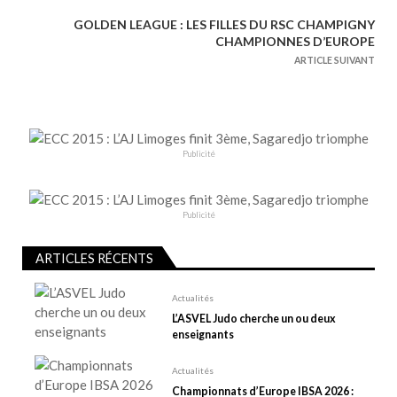
v
GOLDEN LEAGUE : LES FILLES DU RSC CHAMPIGNY
i
CHAMPIONNES D’EUROPE
g
ARTICLE SUIVANT
a
t
i
o
Publicité
n
d
e
Publicité
l
ARTICLES RÉCENTS
’
a
Actualités
r
L’ASVEL Judo cherche un ou deux
t
enseignants
i
Actualités
c
Championnats d’Europe IBSA 2026 :