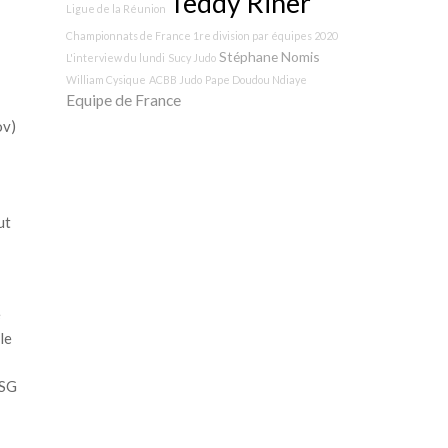
Teddy Riner
Ligue de la Réunion
Championnats de France 1re division par équipes 2020
Stéphane Nomis
L'interview du lundi
Sucy Judo
William Cysique
ACBB Judo
Pape Doudou Ndiaye
Equipe de France
ov)
ut
e
le
PSG