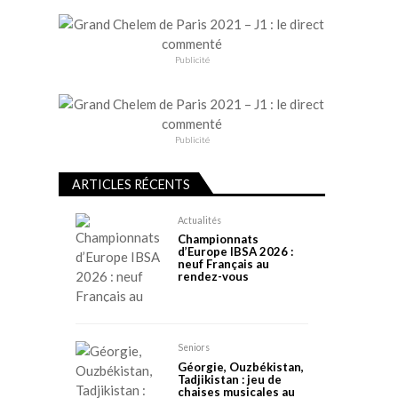
Publicité
Publicité
ARTICLES RÉCENTS
Actualités
Championnats
d’Europe IBSA 2026 :
neuf Français au
rendez-vous
Seniors
Géorgie, Ouzbékistan,
Tadjikistan : jeu de
chaises musicales au