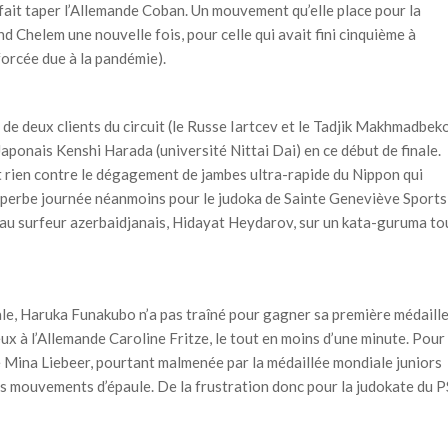
 fait taper l’Allemande Coban. Un mouvement qu’elle place pour la
d Chelem une nouvelle fois, pour celle qui avait fini cinquième à
orcée due à la pandémie).
de deux clients du circuit (le Russe Iartcev et le Tadjik Makhmadbek
aponais Kenshi Harada (université Nittai Dai) en ce début de finale.
t rien contre le dégagement de jambes ultra-rapide du Nippon qui
uperbe journée néanmoins pour le judoka de Sainte Geneviève Sports
e au surfeur azerbaidjanais, Hidayat Heydarov, sur un kata-guruma to
inale, Haruka Funakubo n’a pas traîné pour gagner sa première médaill
x à l’Allemande Caroline Fritze, le tout en moins d’une minute. Pour 
e Mina Liebeer, pourtant malmenée par la médaillée mondiale juniors
s mouvements d’épaule. De la frustration donc pour la judokate du 