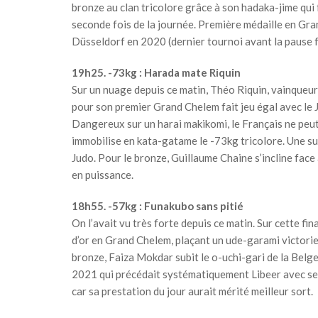
bronze au clan tricolore grâce à son hadaka-jime qui
seconde fois de la journée. Première médaille en Gran
Düsseldorf en 2020 (dernier tournoi avant la pause f
19h25. -73kg : Harada mate Riquin
Sur un nuage depuis ce matin, Théo Riquin, vainqueur 
pour son premier Grand Chelem fait jeu égal avec le J
Dangereux sur un harai makikomi, le Français ne peu
immobilise en kata-gatame le -73kg tricolore. Une s
Judo. Pour le bronze, Guillaume Chaine s’incline fac
en puissance.
18h55. -57kg : Funakubo sans pitié
On l’avait vu très forte depuis ce matin. Sur cette f
d’or en Grand Chelem, plaçant un ude-garami victorieu
bronze, Faiza Mokdar subit le o-uchi-gari de la Belg
2021 qui précédait systématiquement Libeer avec se
car sa prestation du jour aurait mérité meilleur sort.