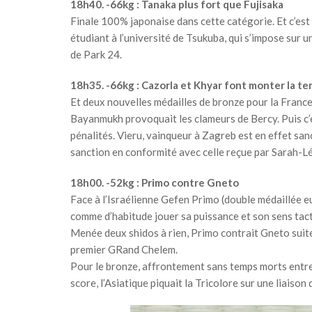
18h40. -66kg : Tanaka plus fort que Fujisaka
Finale 100% japonaise dans cette catégorie. Et c’es
étudiant à l’université de Tsukuba, qui s’impose sur 
de Park 24.
18h35. -66kg : Cazorla et Khyar font monter la t
Et deux nouvelles médailles de bronze pour la Franc
Bayanmukh provoquait les clameurs de Bercy. Puis c’é
pénalités. Vieru, vainqueur à Zagreb est en effet s
sanction en conformité avec celle reçue par Sarah-Lé
18h00. -52kg : Primo contre Gneto
Face à l’Israélienne Gefen Primo (double médaillée e
comme d’habitude jouer sa puissance et son sens tac
Menée deux shidos à rien, Primo contrait Gneto suite 
premier GRand Chelem.
Pour le bronze, affrontement sans temps morts entre
score, l’Asiatique piquait la Tricolore sur une liaiso