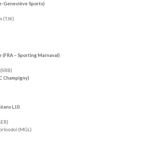
e-Geneviève Sports)
 (TJK)
FRA – Sporting Marnaval)
 (SRB)
C Champigny)
éans LJJ)
GER)
rloodoi (MGL)