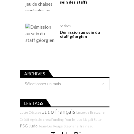
sein des staffs
Seniors
Démission au sein du
staff géorgien
ARCHIVES
Archives
LES TAGS
Judo français
Lucie Décosse
Ligue de Bretagne
Crédit Agricole
crowdfunding
Pour le judo
Magali Baton
PSG Judo
Jean-Luc Rougé
Stéphane Traineau