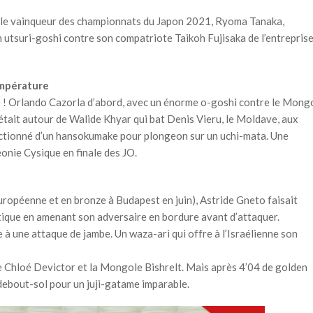
t le vainqueur des championnats du Japon 2021, Ryoma Tanaka,
un utsuri-goshi contre son compatriote Taikoh Fujisaka de l’entrepris
empérature
e ! Orlando Cazorla d’abord, avec un énorme o-goshi contre le Mong
tait autour de Walide Khyar qui bat Denis Vieru, le Moldave, aux
anctionné d’un hansokumake pour plongeon sur un uchi-mata. Une
onie Cysique en finale des JO.
uropéenne et en bronze à Budapest en juin), Astride Gneto faisait
tique en amenant son adversaire en bordure avant d’attaquer.
à une attaque de jambe. Un waza-ari qui offre à l’Israélienne son
 Chloé Devictor et la Mongole Bishrelt. Mais après 4’04 de golden
n debout-sol pour un juji-gatame imparable.