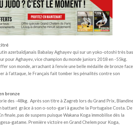
titré
e lutin azerbaïdjanais Babalay Aghayev qui sur un yoko-otoshi très ba
eur pour Aghayev, vice champion du monde juniors 2018 en -55kg.
ffer son monde, arrachant à l’envie une belle médaille de bronze face
 à l’attaque, le Français fait tomber les pénalités contre son
 en bronze
orie des -48kg. Après son titre à Zagreb lors du Grand Prix, Blandin
n battant grâce à son o-soto-gari à gauche la Portugaise Costa. De
. En finale, pas de suspens puisque Wakana Koga immobilise dès la
gesa-gatame. Première victoire en Grand Chelem pour Koga,