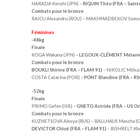
HARADA Kenshi (JPN) –
RIQUIN Théo (FRA – Saint
Combats pour le bronze
RAICU Alexandru (ROU) – MAKHMADBEKOV Somon
Féminines
-48kg
Finale
KOGA Wakana (JPN) –
LEGOUX-CLÉMENT Mélanie (
Combats pour le bronze
BOUKLI Shirine (FRA – FLAM 91)
– NIKOLIC Milica
COSTA Catarina (POR) –
PONT Blandine (FRA – RS
-52kg
Finale
PRIMO Gefen (ISR) –
GNETO Astride (FRA – US Orl
Combats pour le bronze
KUZNETSOVA Alesya (RUS) – BALLHAUS Mascha (
DEVICTOR Chloé (FRA – FLAM 91)
– BISHRELT Kho