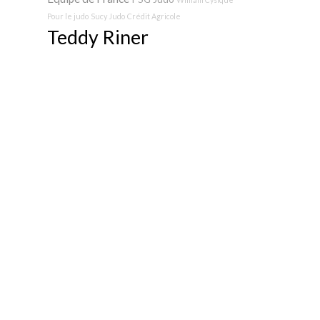
Pour le judo
Sucy Judo
Crédit Agricole
Teddy Riner