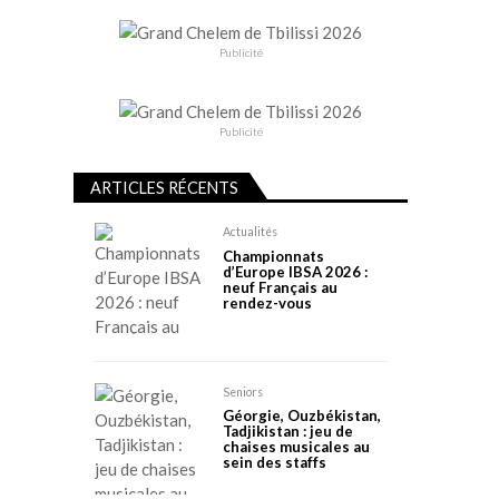
Publicité
Publicité
ARTICLES RÉCENTS
Actualités
Championnats
d’Europe IBSA 2026 :
neuf Français au
rendez-vous
Seniors
Géorgie, Ouzbékistan,
Tadjikistan : jeu de
chaises musicales au
sein des staffs