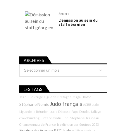
Seniors
Démission au sein du
staff géorgien
ARCHIVES
Archives
LES TAGS
Jean-Luc Rougé
Ligue de Bretagne
Magali Baton
Judo français
Stéphane Nomis
ACBB Judo
Ligue de la Réunion
Lucie Décosse
Pape Doudou Ndiaye
crowdfunding
L'interview du lundi
Stéphane Traineau
Championnats de France 1re division par équipes 2020
Equipe de France
PSG Judo
William Cysique