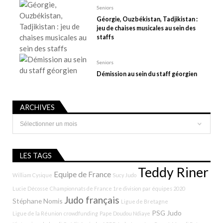
e
Seniors
Géorgie, Ouzbékistan, Tadjikistan :
jeu de chaises musicales au sein des
staffs
Seniors
Démission au sein du staff géorgien
ARCHIVES
Archives
LES TAGS
Teddy Riner
Equipe de France
William Cysique
Sucy Judo
Lucie Décosse
Championnats de France 1re division par équipes 2020
Judo français
Stéphane Nomis
Ligue de Bretagne
PSG Judo
Ligue de la Réunion
crowdfunding
Pape Doudou Ndiaye