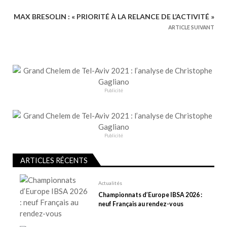
v
i
MAX BRESOLIN : « PRIORITÉ À LA RELANCE DE L’ACTIVITÉ »
g
ARTICLE SUIVANT
a
t
i
o
n
Publicité
d
e
l
Publicité
’
a
ARTICLES RÉCENTS
r
t
Actualités
Championnats d’Europe IBSA 2026 :
i
neuf Français au rendez-vous
c
l