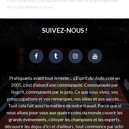
L'interview du lundi
Crédit Agricole
ACBB Judo
Jean-Luc Rougé
Magali Baton
Pour le judo
Stéphane Traineau
SUIVEZ-NOUS !
Pratiquants avant tout le reste…
L’Esprit du Judo
, créé en
2005, c’est d’abord une communauté. Communauté par
l’esprit, communauté par le judo. Ce que vous vivez, vos
préoccupations et vos remarques, vos idées et vos succès…
Tout cela fait aussi la matière de notre travail. Parce que si
nous allons pour vous aux quatre coins du monde couvrir les
grands événements, côtoyer les champions et les experts,
découvrir les dojos d’ici et d’ailleurs, tout commence par uchi-