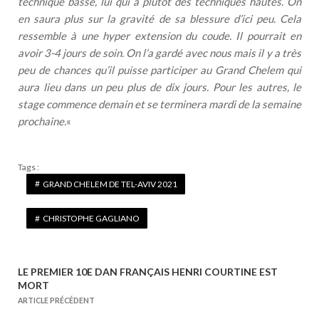
technique basse, lui qui a plutôt des techniques hautes. On
en saura plus sur la gravité de sa blessure d’ici peu. Cela
ressemble à une hyper extension du coude. Il pourrait en
avoir 3-4 jours de soin. On l’a gardé avec nous mais il y a très
peu de chances qu’il puisse participer au Grand Chelem qui
aura lieu dans un peu plus de dix jours. Pour les autres, le
stage commence demain et se terminera mardi de la semaine
prochaine.
«
Tags :
GRAND CHELEM DE TEL-AVIV 2021
CHRISTOPHE GAGLIANO
LE PREMIER 10E DAN FRANÇAIS HENRI COURTINE EST
N
MORT
a
ARTICLE PRÉCÉDENT