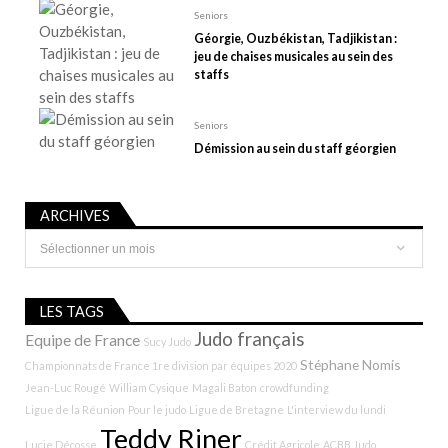
c
Seniors
l
Géorgie, Ouzbékistan, Tadjikistan :
e
jeu de chaises musicales au sein des
staffs
Seniors
Démission au sein du staff géorgien
ARCHIVES
Archives
LES TAGS
Judo français
Equipe de France
Sucy Judo
Stéphane Nomis
Championnats de France 1re division par équipes 2020
Jean-Luc Rougé
William Cysique
Magali Baton
crowdfunding
Ligue de la Réunion
Pour le judo
Ligue de Bretagne
L'interview du lundi
Teddy Riner
Lucie Décosse
Crédit Agricole
ACBB Judo