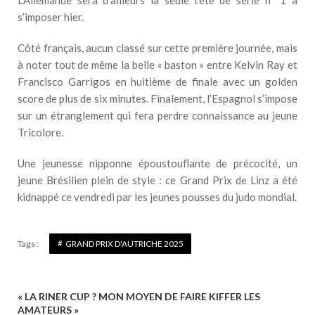
L’Allemande sera d’ailleurs la seule tête de série n° 1 à
s’imposer hier.
Côté français, aucun classé sur cette première journée, mais
à noter tout de même la belle « baston » entre Kelvin Ray et
Francisco Garrigos en huitième de finale avec un golden
score de plus de six minutes. Finalement, l’Espagnol s’impose
sur un étranglement qui fera perdre connaissance au jeune
Tricolore.
Une jeunesse nipponne époustouflante de précocité, un
jeune Brésilien plein de style : ce Grand Prix de Linz a été
kidnappé ce vendredi par les jeunes pousses du judo mondial.
Tags :
GRAND PRIX D'AUTRICHE 2025
« LA RINER CUP ? MON MOYEN DE FAIRE KIFFER LES
N
AMATEURS »