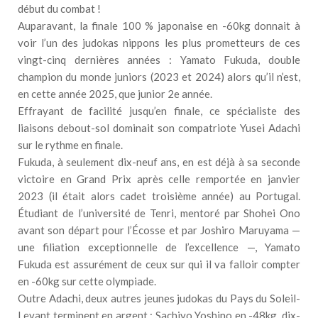
début du combat !
Auparavant, la finale 100 % japonaise en -60kg donnait à
voir l’un des judokas nippons les plus prometteurs de ces
vingt-cinq dernières années : Yamato Fukuda, double
champion du monde juniors (2023 et 2024) alors qu’il n’est,
en cette année 2025, que junior 2e année.
Effrayant de facilité jusqu’en finale, ce spécialiste des
liaisons debout-sol dominait son compatriote Yusei Adachi
sur le rythme en finale.
Fukuda, à seulement dix-neuf ans, en est déjà à sa seconde
victoire en Grand Prix après celle remportée en janvier
2023 (il était alors cadet troisième année) au Portugal.
Étudiant de l’université de Tenri, mentoré par Shohei Ono
avant son départ pour l’Écosse et par Joshiro Maruyama —
une filiation exceptionnelle de l’excellence —, Yamato
Fukuda est assurément de ceux sur qui il va falloir compter
en -60kg sur cette olympiade.
Outre Adachi, deux autres jeunes judokas du Pays du Soleil-
Levant terminent en argent : Sachiyo Yoshino en -48kg, dix-