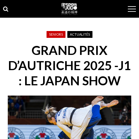
Skip
Skip
to
to
navigation
content
SENIORS
ACTUALITÉS
GRAND PRIX
D’AUTRICHE 2025 -J1
: LE JAPAN SHOW