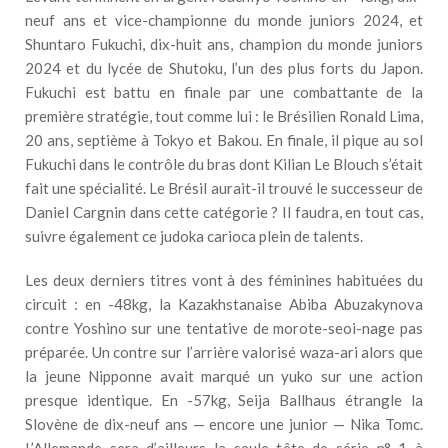
neuf ans et vice-championne du monde juniors 2024, et
Shuntaro Fukuchi, dix-huit ans, champion du monde juniors
2024 et du lycée de Shutoku, l’un des plus forts du Japon.
Fukuchi est battu en finale par une combattante de la
première stratégie, tout comme lui : le Brésilien Ronald Lima,
20 ans, septième à Tokyo et Bakou. En finale, il pique au sol
Fukuchi dans le contrôle du bras dont Kilian Le Blouch s’était
fait une spécialité. Le Brésil aurait-il trouvé le successeur de
Daniel Cargnin dans cette catégorie ? Il faudra, en tout cas,
suivre également ce judoka carioca plein de talents.
Les deux derniers titres vont à des féminines habituées du
circuit : en -48kg, la Kazakhstanaise Abiba Abuzakynova
contre Yoshino sur une tentative de morote-seoi-nage pas
préparée. Un contre sur l’arrière valorisé waza-ari alors que
la jeune Nipponne avait marqué un yuko sur une action
presque identique. En -57kg, Seija Ballhaus étrangle la
Slovène de dix-neuf ans — encore une junior — Nika Tomc.