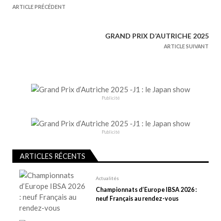
a
ARTICLE PRÉCÉDENT
v
i
GRAND PRIX D’AUTRICHE 2025
g
ARTICLE SUIVANT
a
t
i
o
Publicité
n
d
e
Publicité
l
ARTICLES RÉCENTS
’
a
Actualités
r
Championnats d’Europe IBSA 2026 :
t
neuf Français au rendez-vous
i