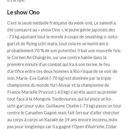
Le show Ono
C’est la seule médaille française du week-end. Le samedi a
été consacré au « show Ono », le jeune génie japonais des
-73 kg ajustant tout le monde à coups de smashing o-soto-
gari et de flying uchi-mata, tout cela en se montrant à
probablement 70 % de son potentiel. Il bat une nouvelle fois
le Coréen An Changrim, sur une contre habile dans la
première minute d’un combat qui ira à son terme. le feu
d’artifice entre ces deux hommes à Rio risque de se voir de
loin. Marie-Eve Gahié (-70 kg) est dominée par la triple
championne du monde Yuri Alvear et la championne de
France Marielle Pruvost (-63 kg) s’arrête aussi au premier
tour face à la Mongole Tsedevsuren, qui lui place un ko-
uchi-gari pour yuko. Guillaume Chaine (-73 kg) passe un tour
contre le Canadien Gagné, mais fait l’erreur d’aller chercher
au corps à corps un Kazakh de 19 ans encore inconnu, mais
pas pour longtemps car il a gagné l’Open d’Autriche, Didar