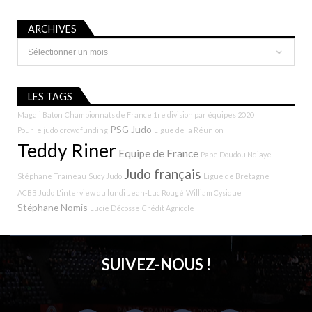
ARCHIVES
Archives
LES TAGS
Magali Baton
Championnats de France 1re division par équipes 2020
PSG Judo
Pour le judo
crowdfunding
Ligue de la Réunion
Teddy Riner
Equipe de France
Pape Doudou Ndiaye
Judo français
Stéphane Traineau
Sucy Judo
Ligue de Bretagne
ACBB Judo
L'interview du lundi
Jean-Luc Rougé
William Cysique
Stéphane Nomis
Lucie Décosse
Crédit Agricole
SUIVEZ-NOUS !