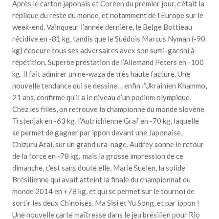
Après le carton japonais et Coréen du premier jour, c’était la
réplique du reste du monde, et notamment de l’Europe sur le
week-end. Vainqueur l’année dernière, le Belge Bottieau
récidive en -81 kg, tandis que le Suédois Marcus Nyman (-90
kg) écoeure tous ses adversaires avex son sumi-gaeshi à
répétition. Superbe prestation de l’Allemand Peters en -100
kg. Il fait admirer un ne-waza de très haute facture. Une
nouvelle tendance qui se dessine… enfin l’Ukrainien Khammo,
21 ans, confirme qu’il a le niveau d’un podium olympique.
Chez les filles, on retrouve la championne du monde slovène
Trstenjak en -63 kg, l’Autrichienne Graf en -70 kg, laquelle
se permet de gagner par ippon devant une Japonaise,
Chizuru Arai, sur un grand ura-nage. Audrey sonne le retour
de la force en -78 kg, mais la grosse impression de ce
dimanche, c’est sans doute elle, Marie Suelen, la solide
Brésilienne qui avait atteint la finale du championnat du
monde 2014 en +78 kg, et qui se permet sur le tournoi de
sortir les deux Chinoises, Ma Sisi et Yu Song, et par ippon !
Une nouvelle carte maîtresse dans le jeu brésilien pour Rio