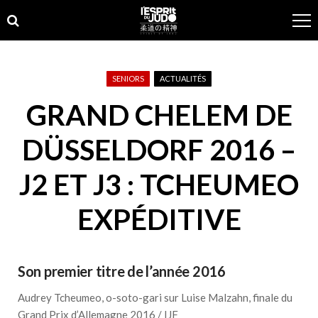
Skip
Skip
to
to
navigation
content
SENIORS
ACTUALITÉS
GRAND CHELEM DE
DÜSSELDORF 2016 –
J2 ET J3 : TCHEUMEO
EXPÉDITIVE
Son premier titre de l’année 2016
Audrey Tcheumeo, o-soto-gari sur Luise Malzahn, finale du
Grand Prix d’Allemagne 2016 / IJF