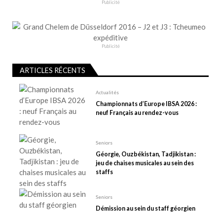
o
Publicité
n
d
e
Publicité
l
’
ARTICLES RÉCENTS
a
r
Actualités
t
Championnats d’Europe IBSA 2026 :
neuf Français au rendez-vous
i
c
l
Seniors
e
Géorgie, Ouzbékistan, Tadjikistan :
jeu de chaises musicales au sein des
staffs
Seniors
Démission au sein du staff géorgien