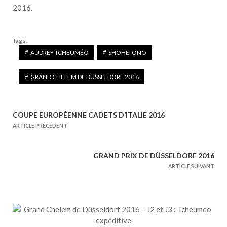
2016.
Tags :
AUDREY TCHEUMÉO
SHOHEI ONO
GRAND CHELEM DE DÜSSELDORF 2016
COUPE EUROPÉENNE CADETS D’ITALIE 2016
N
ARTICLE PRÉCÉDENT
a
v
GRAND PRIX DE DÜSSELDORF 2016
i
ARTICLE SUIVANT
g
a
t
i