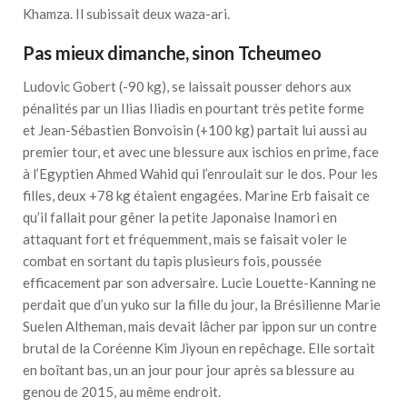
Khamza. Il subissait deux waza-ari.
Pas mieux dimanche, sinon Tcheumeo
Ludovic Gobert (-90 kg), se laissait pousser dehors aux
pénalités par un Ilias Iliadis en pourtant très petite forme
et Jean-Sébastien Bonvoisin (+100 kg) partait lui aussi au
premier tour, et avec une blessure aux ischios en prime, face
à l’Egyptien Ahmed Wahid qui l’enroulait sur le dos. Pour les
filles, deux +78 kg étaient engagées. Marine Erb faisait ce
qu’il fallait pour gêner la petite Japonaise Inamori en
attaquant fort et fréquemment, mais se faisait voler le
combat en sortant du tapis plusieurs fois, poussée
efficacement par son adversaire. Lucie Louette-Kanning ne
perdait que d’un yuko sur la fille du jour, la Brésilienne Marie
Suelen Altheman, mais devait lâcher par ippon sur un contre
brutal de la Coréenne Kim Jiyoun en repêchage. Elle sortait
en boîtant bas, un an jour pour jour après sa blessure au
genou de 2015, au même endroit.