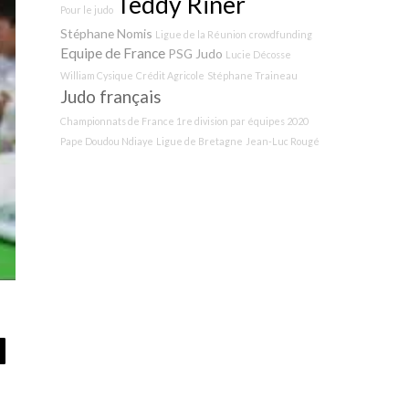
Teddy Riner
Pour le judo
Stéphane Nomis
Ligue de la Réunion
crowdfunding
Equipe de France
PSG Judo
Lucie Décosse
William Cysique
Crédit Agricole
Stéphane Traineau
Judo français
Championnats de France 1re division par équipes 2020
Pape Doudou Ndiaye
Ligue de Bretagne
Jean-Luc Rougé