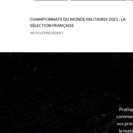
CHAMPIONNATS DU MONDE MILITAIRES 2021 : LA
N
SÉLECTION FRANÇAISE
a
ARTICLE PRÉCÉDENT
v
i
g
a
t
i
o
n
d
Pratiq
e
communa
l
vos préo
la mati