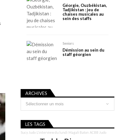
Géorgie, Ouzbékistan,
Tadjikistan : jeu de
chaises musicales au
sein des staffs
s
Seniors
Démission au sein du
staff géorgien
ARCHIVES
Archives
LES TAGS
Sucy Judo
L'interview du lundi
Magali Baton
ACBB Judo