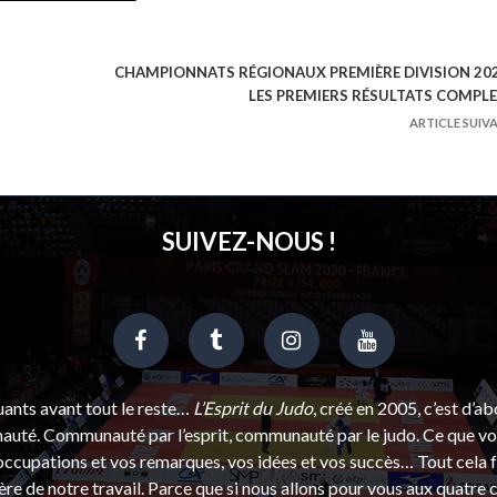
CHAMPIONNATS RÉGIONAUX PREMIÈRE DIVISION 202
LES PREMIERS RÉSULTATS COMPL
ARTICLE SUIV
SUIVEZ-NOUS !
uants avant tout le reste…
L’Esprit du Judo
, créé en 2005, c’est d’a
uté. Communauté par l’esprit, communauté par le judo. Ce que vou
ccupations et vos remarques, vos idées et vos succès… Tout cela f
ère de notre travail. Parce que si nous allons pour vous aux quatre 