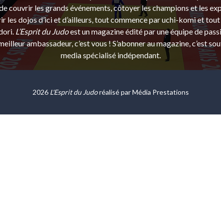
e couvrir les grands événements, côtoyer les champions et les exp
r les dojos d’ici et d’ailleurs, tout commence par uchi-komi et tout 
dori.
L’Esprit du Judo
est un magazine édité par une équipe de pass
eilleur ambassadeur, c’est vous ! S’abonner au magazine, c’est sou
media spécialisé indépendant.
2026
L'Esprit du Judo
réalisé par
Média Prestations