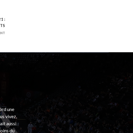
1 :
ETS
ANT
bord une
s vivez,
ait aussi
coins du