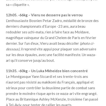
sa « cliquette ».
12h05. -66kg – Vieru ne desserre pas le verrou
L’enthousiaste Bosnien Petar Zadro, médaillé de bronze des
derniers championnats d’Europe -23 ans, aura beau
redoubler ses uchi-mata, rien à faire face au Moldave,
magnifique vainqueur du Grand Chelem de Paris en février
dernier. Sur l’un d’eux, Vieru avait beau décoller
(photo ci-
dessous)
, il reprend vite appui pour plaquer son adversaire
sur les deux épaules, avec une facilité manifeste. Un waza-
ari qu’il conserve jusqu’au bout.
11h35. -60kg – Un Luka Mkheidze bien concentré
Le Monégasque Yann Siccardi et ses trente-trois ans
n’auront pas résisté au makikomi du Français, appliqué et
sérieux pour contrôler la deuxième partie de combat sans
prendre le moindre risque après ce waza-ari vite engrangé.
Place au Britannique Ashley McKenzie, troisième l’an passé
à Tel-Aviv, pour tenter de rallier les quarts.