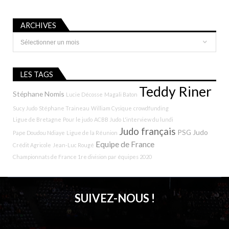
ARCHIVES
Archives
LES TAGS
Teddy Riner
Stéphane Nomis
Lucie Décosse
Magali Baton
Sucy Judo
Stéphane Traineau
William Cysique
crowdfunding
Ligue de Bretagne
Pour le judo
ACBB Judo
L'interview du lundi
Judo français
PSG Judo
Pape Doudou Ndiaye
Ligue de la Réunion
Equipe de France
Crédit Agricole
Jean-Luc Rougé
Championnats de France 1re division par équipes 2020
SUIVEZ-NOUS !