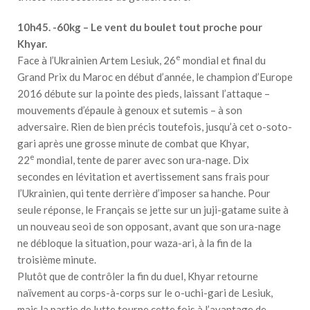
10h45. -60kg – Le vent du boulet tout proche pour
Khyar.
e
Face à l’Ukrainien Artem Lesiuk, 26
mondial et final du
Grand Prix du Maroc en début d’année, le champion d’Europe
2016 débute sur la pointe des pieds, laissant l’attaque –
mouvements d’épaule à genoux et sutemis – à son
adversaire. Rien de bien précis toutefois, jusqu’à cet o-soto-
gari après une grosse minute de combat que Khyar,
e
22
mondial, tente de parer avec son ura-nage. Dix
secondes en lévitation et avertissement sans frais pour
l’Ukrainien, qui tente derrière d’imposer sa hanche. Pour
seule réponse, le Français se jette sur un juji-gatame suite à
un nouveau seoi de son opposant, avant que son ura-nage
ne débloque la situation, pour waza-ari, à la fin de la
troisième minute.
Plutôt que de contrôler la fin du duel, Khyar retourne
naïvement au corps-à-corps sur le o-uchi-gari de Lesiuk,
mais la partie de lutte tourne cette fois à l’avantage de