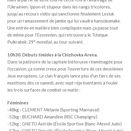
l’Ukrainien. Ippon et stupeur dans les rangs tricolores,
jusqu’au recours vidéo qui sanctionne finalement Lesiuk
pour un ramassement de jambe qui lui vaudra hansokumake.
Une entrée en matière bien compliquée mais ça passe tout
de même pour l’Essonnien, qui retrouvera le Tchèque
e
Pulkrabek, 29
mondial, au tour suivant.
10h30. Débuts timides à la Chizhovka Arena.
Dans la patinoire de la capitale biélorusse réaménagée pour
l’occasion, ça sonne creux pour l’ouverture de ces deuxièmes
Jeux européens. Le clan français lance plus d’un tiers de ses
munitions dès ce samedi, avec sept réprésentants à fouler
les trois surfaces de combat ce matin :
Féminines
-48kg : CLEMENT Mélanie (Sporting Marnaval)
-52kg : BUCHARD Amandine (RSC Champigny)
-52kg : GNETO Astride (Étoile Sportive Blanc-Mesnil Judo)
-57kg : GNETO Priscilla (Étoile Sportive Blanc-Mesnil Judo)