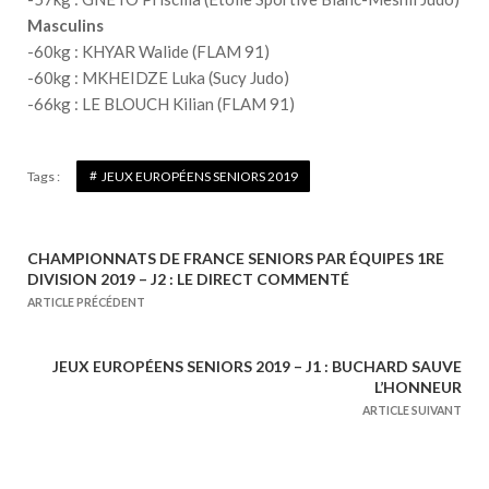
Masculins
-60kg : KHYAR Walide (FLAM 91)
-60kg : MKHEIDZE Luka (Sucy Judo)
-66kg : LE BLOUCH Kilian (FLAM 91)
Tags :
JEUX EUROPÉENS SENIORS 2019
CHAMPIONNATS DE FRANCE SENIORS PAR ÉQUIPES 1RE
N
DIVISION 2019 – J2 : LE DIRECT COMMENTÉ
a
ARTICLE PRÉCÉDENT
v
i
JEUX EUROPÉENS SENIORS 2019 – J1 : BUCHARD SAUVE
g
L’HONNEUR
a
ARTICLE SUIVANT
t
i