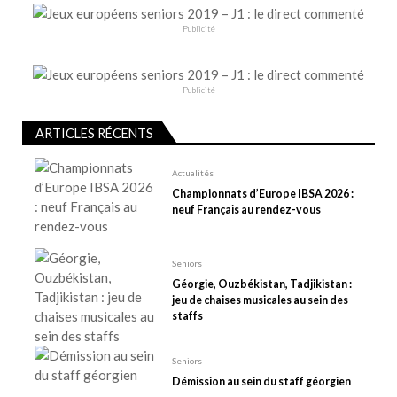
o
n
Publicité
d
e
Publicité
l
’
ARTICLES RÉCENTS
a
r
Actualités
t
Championnats d’Europe IBSA 2026 :
neuf Français au rendez-vous
i
c
l
Seniors
e
Géorgie, Ouzbékistan, Tadjikistan :
jeu de chaises musicales au sein des
staffs
Seniors
Démission au sein du staff géorgien