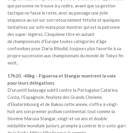
que personne ne trouve à y redire, avant que sa gestion
tactique ne fasse le reste, avec au passage une jolie
séquence au sol sur son retournement fétiche et quelques
tentatives sur uchi-mata pour montrer qui est la patronne
des super-légères. Cinquième titre en autant
de championnats d’Europe toutes catégories d’âge
confondues pour Daria Bilodid, toujours plus favorite à sa
propre succession aux championnats du monde de Tokyo fin
août..
17h20. -48kg – Figueroa et Stangar montrent la voie
pour leurs délégations
D’un petit balayage subtil contre la Portugaise Catarina
Costa, l’Espagnole, finaliste des Grands Chelems
d’Ekaterinbourg et de Bakou cette année, s’offre à vingt-
huit ans son premier podium continental, tout comme la
Slovène Marusa Stangar, vingt-et-un ans et double
médaillée mondiale juniors, prompte à contrer le o-soto-gari
de la Serbe Milica Nikolic pour le compte.