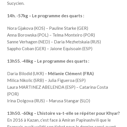
Sucycien.
14h. -57kg – Le programme des quarts :
Nora Gjakova (KOS) – Pauline Starke (GER)
Anna Borowska (POL) – Telma Monteiro (POR)
Sanne Verhagen (NED) – Daria Mezhetskaia (RUS)
Sappho Coban (GER) – Jaione Equisoain (ESP)
13h55. -48kg – Le programme des quarts :
Daria Bilodid (UKR) –
Mélanie Clément (FRA)
Milica Nikolic (SRB) – Julia Figueroa (ESP)
Laura MARTINEZ ABELENDA (ESP) – Catarina Costa
(POR)
Irina Dolgova (RUS) – Marusa Stangar (SLO)
13h50. -60kg – L’histoire va-t-elle se répéter pour Khyar?
En 2016 à Kazan, c’est face à Amiran Papinashvili que le
Français avait validé son ticket pour le dernier carré avant