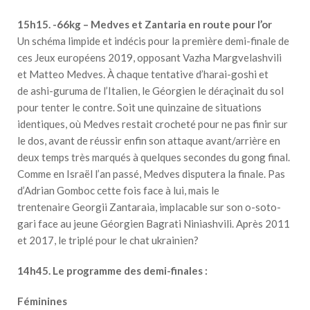
15h15. -66kg – Medves et Zantaria en route pour l’or
Un schéma limpide et indécis pour la première demi-finale de
ces Jeux européens 2019, opposant Vazha Margvelashvili
et Matteo Medves. À chaque tentative d’harai-goshi et
de ashi-guruma de l’Italien, le Géorgien le déraçinait du sol
pour tenter le contre. Soit une quinzaine de situations
identiques, où Medves restait crocheté pour ne pas finir sur
le dos, avant de réussir enfin son attaque avant/arrière en
deux temps très marqués à quelques secondes du gong final.
Comme en Israël l’an passé, Medves disputera la finale. Pas
d’Adrian Gomboc cette fois face à lui, mais le
trentenaire Georgii Zantaraia, implacable sur son o-soto-
gari face au jeune Géorgien Bagrati Niniashvili. Après 2011
et 2017, le triplé pour le chat ukrainien?
14h45. Le programme des demi-finales :
Féminines