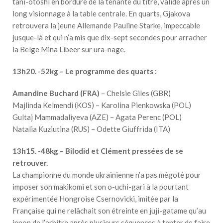
tani-otoshi en bordure de la tenante du titre, validé après un
long visionnage à la table centrale. En quarts, Gjakova
retrouvera la jeune Allemande Pauline Starke, impeccable
jusque-là et qui n’a mis que dix-sept secondes pour arracher
la Belge Mina Libeer sur ura-nage.
13h20. -52kg – Le programme des quarts :
Amandine Buchard (FRA)
– Chelsie Giles (GBR)
Majlinda Kelmendi (KOS) – Karolina Pienkowska (POL)
Gultaj Mammadaliyeva (AZE) – Agata Perenc (POL)
Natalia Kuziutina (RUS) – Odette Giuffrida (ITA)
13h15. -48kg – Bilodid et Clément pressées de se
retrouver.
La championne du monde ukrainienne n’a pas mégoté pour
imposer son makikomi et son o-uchi-gari à la pourtant
expérimentée Hongroise Csernovicki, imitée par la
Française qui ne relâchait son étreinte en juji-gatame qu’au
ippon de l’arbitre après plusieurs séquences à tenter de faire