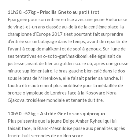
11h30. -57kg – Priscilla Gneto au petit trot
Épargnée pour son entrée en lice avec une jeune Biélorusse
de vingt-et-un ans classée au-delà de la centième place, la
championne d’Europe 2017 s’est pourtant fait surprendre
d’entrée sur un balayage dans le temps, avant de repartir de
l’avant à coup de makikomi et de seoi à genoux. Sur l’une de
ses tentatives en o-soto-gari/makikomi, elle égalisait de
justesse, avant de filer au golden score où, après une grosse
minute supllémentaire, le bras gauche bien calé dans le dos
sous le bras de Minenkova, elle faisait parler sa hanche. Il
faudra être autrement plus mobilisée pour la médaillée de
bronze olympique de Londres face à la Kosovare Nora
Gjakova, troisième mondiale et tenante du titre.
10h50. -52kg – Astride Gneto sans quiproquo
Plus puissante que la jeune Belge Amber Ryheul qui lui
faisait face, la Blanc-Mesniloise passe aux pénalités après
trnete-huit secondes de golden score.