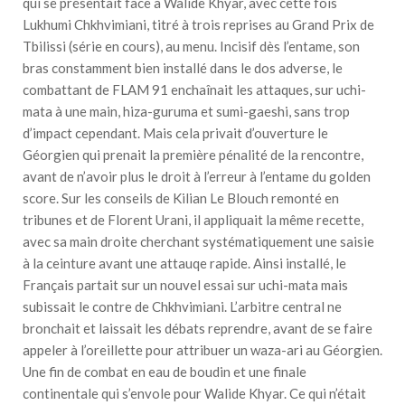
qui se présentait face à Walide Khyar, avec cette fois
Lukhumi Chkhvimiani, titré à trois reprises au Grand Prix de
Tbilissi (série en cours), au menu. Incisif dès l’entame, son
bras constamment bien installé dans le dos adverse, le
combattant de FLAM 91 enchaînait les attaques, sur uchi-
mata à une main, hiza-guruma et sumi-gaeshi, sans trop
d’impact cependant. Mais cela privait d’ouverture le
Géorgien qui prenait la première pénalité de la rencontre,
avant de n’avoir plus le droit à l’erreur à l’entame du golden
score. Sur les conseils de Kilian Le Blouch remonté en
tribunes et de Florent Urani, il appliquait la même recette,
avec sa main droite cherchant systématiquement une saisie
à la ceinture avant une attauqe rapide. Ainsi installé, le
Français partait sur un nouvel essai sur uchi-mata mais
subissait le contre de Chkhvimiani. L’arbitre central ne
bronchait et laissait les débats reprendre, avant de se faire
appeler à l’oreillette pour attribuer un waza-ari au Géorgien.
Une fin de combat en eau de boudin et une finale
continentale qui s’envole pour Walide Khyar. Ce qui n’était