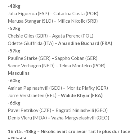
-48kg
Julia Figueroa (ESP) – Catarina Costa (POR)
Marusa Stangar (SLO) – Milica Nikolic (SRB)
-52kg
Chelsie Giles (GBR) – Agata Perenc (POL)
Odette Giuffrida (ITA) –
Amandine Buchard (FRA)
-57kg
Pauline Starke (GER) – Sappho Coban (GER)
Sanne Verhagen (NED) – Telma Monteiro (POR)
Masculins
-60kg
Amiran Papinashvili (GEO) – Moritz Plafky (GER)
Jorre Verstraeten (BEL) –
Walide Khyar (FRA)
-66kg
Pavel Petrikov (CZE) – Bagrati Niniashvili (GEO)
Denis Vieru (MDA)
–
Vazha Margvelashvili (GEO)
16h15. -48kg – Nikolic avait cru avoir fait le plus dur face
à Bilodid