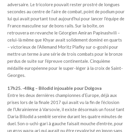
adversaire. Le tricolore pouvait rester prostré de longues
secondes au centre de l’aire de combat, point de podium pour
lui qui avait pourtant tout aujourd’hui pour lancer l’équipe de
France masculine sur de bons rails. Sur la boîte, on
retrouvera en revanche le Géorgien Amiran Papinashvili –
celui-là même que Khyar avait solidement dominé en quarts
– victorieux de l’Allemand Moritz Plafky sur o-goshi pour
mettre un terme à une série de trois combats pour le bronze
perdus de suite sur l’épreuve continentale. Cinquième
médaille européenne pour le super-léger à la croix de Saint-
Georges.
17h25. -48kg – Bilodid injouable pour Dolgova
Entre les deux dernières championnes d’Europe, déjà aux
prises lors de la finale 2017 qui avait vu la fin de l’éclosion
de l’Ukrainienne à Varsovie, il existe désormais un fossé tant
Daria Bilodid a semblé sereine durant les quatre minutes de
duel. Son o-uchi-gari à gauche faisait mouche d’entrée, pour
un gros waza-ari qui aurait pu être revalorisé en ippon sans