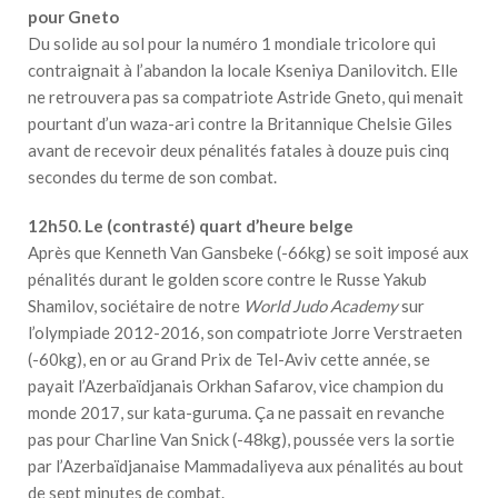
pour Gneto
Du solide au sol pour la numéro 1 mondiale tricolore qui
contraignait à l’abandon la locale Kseniya Danilovitch. Elle
ne retrouvera pas sa compatriote Astride Gneto, qui menait
pourtant d’un waza-ari contre la Britannique Chelsie Giles
avant de recevoir deux pénalités fatales à douze puis cinq
secondes du terme de son combat.
12h50. Le (contrasté) quart d’heure belge
Après que Kenneth Van Gansbeke (-66kg) se soit imposé aux
pénalités durant le golden score contre le Russe Yakub
Shamilov, sociétaire de notre
World Judo Academy
sur
l’olympiade 2012-2016, son compatriote Jorre Verstraeten
(-60kg), en or au Grand Prix de Tel-Aviv cette année, se
payait l’Azerbaïdjanais Orkhan Safarov, vice champion du
monde 2017, sur kata-guruma. Ça ne passait en revanche
pas pour Charline Van Snick (-48kg), poussée vers la sortie
par l’Azerbaïdjanaise Mammadaliyeva aux pénalités au bout
de sept minutes de combat.