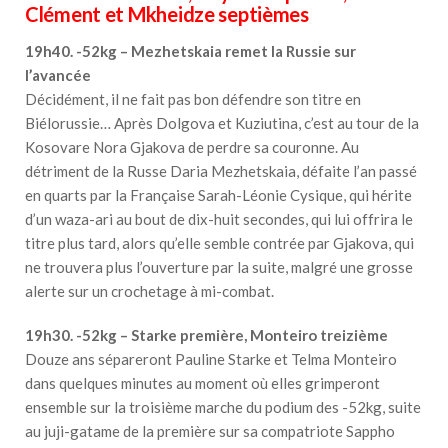
Clément et Mkheidze septièmes
19h40. -52kg – Mezhetskaia remet la Russie sur
l’avancée
Décidément, il ne fait pas bon défendre son titre en
Biélorussie… Après Dolgova et Kuziutina, c’est au tour de la
Kosovare Nora Gjakova de perdre sa couronne. Au
détriment de la Russe Daria Mezhetskaia, défaite l’an passé
en quarts par la Française Sarah-Léonie Cysique, qui hérite
d’un waza-ari au bout de dix-huit secondes, qui lui offrira le
titre plus tard, alors qu’elle semble contrée par Gjakova, qui
ne trouvera plus l’ouverture par la suite, malgré une grosse
alerte sur un crochetage à mi-combat.
19h30. -52kg – Starke première, Monteiro treizième
Douze ans sépareront Pauline Starke et Telma Monteiro
dans quelques minutes au moment où elles grimperont
ensemble sur la troisième marche du podium des -52kg, suite
au juji-gatame de la première sur sa compatriote Sappho