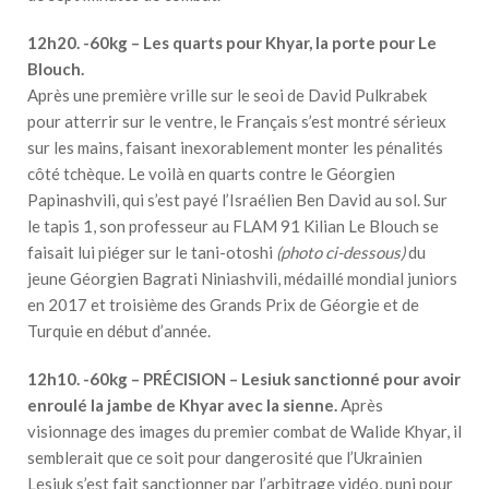
12h20. -60kg – Les quarts pour Khyar, la porte pour Le
Blouch.
Après une première vrille sur le seoi de David Pulkrabek
pour atterrir sur le ventre, le Français s’est montré sérieux
sur les mains, faisant inexorablement monter les pénalités
côté tchèque. Le voilà en quarts contre le Géorgien
Papinashvili, qui s’est payé l’Israélien Ben David au sol. Sur
le tapis 1, son professeur au FLAM 91 Kilian Le Blouch se
faisait lui piéger sur le tani-otoshi
(photo ci-dessous)
du
jeune Géorgien Bagrati Niniashvili, médaillé mondial juniors
en 2017 et troisième des Grands Prix de Géorgie et de
Turquie en début d’année.
12h10. -60kg – PRÉCISION – Lesiuk sanctionné pour avoir
enroulé la jambe de Khyar avec la sienne.
Après
visionnage des images du premier combat de Walide Khyar, il
semblerait que ce soit pour dangerosité que l’Ukrainien
Lesiuk s’est fait sanctionner par l’arbitrage vidéo, puni pour