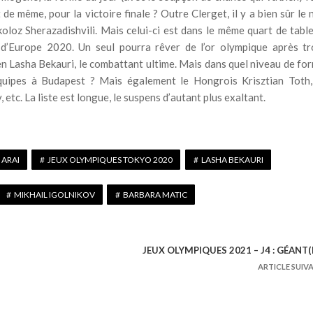
de même, pour la victoire finale ? Outre Clerget, il y a bien sûr le 
loz Sherazadishvili. Mais celui-ci est dans le même quart de tabl
 d’Europe 2020. Un seul pourra rêver de l’or olympique après tr
en Lasha Bekauri, le combattant ultime. Mais dans quel niveau de fo
 équipes à Budapest ? Mais également le Hongrois Krisztian Toth,
tc. La liste est longue, le suspens d’autant plus exaltant.
 ARAI
JEUX OLYMPIQUES TOKYO 2020
LASHA BEKAURI
MIKHAIL IGOLNIKOV
BARBARA MATIC
JEUX OLYMPIQUES 2021 – J4 : GÉANT(E
ARTICLE SUIV