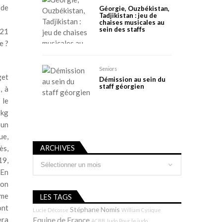
 de
Géorgie, Ouzbékistan,
Tadjikistan : jeu de
chaises musicales au
sein des staffs
021
e ?
Seniors
get
Démission au sein du
staff géorgien
, à
 le
0kg
 un
ue,
ARCHIVES
ès,
Archives
19,
 En
non
yme
LES TAGS
ont
Stéphane Nomis
Lucie Décosse
William Cysique
era
Equipe de France
ACBB Judo
Pour le judo