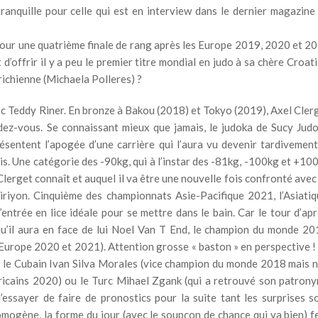
 tranquille pour celle qui est en interview dans le dernier magazine
pour une quatrième finale de rang après les Europe 2019, 2020 et 2
 d’offrir il y a peu le premier titre mondial en judo à sa chère Croati
ichienne (Michaela Polleres) ?
avec Teddy Riner. En bronze à Bakou (2018) et Tokyo (2019), Axel Cler
ez-vous. Se connaissant mieux que jamais, le judoka de Sucy Judo
résentent l’apogée d’une carrière qui l’aura vu devenir tardivement
s. Une catégorie des -90kg, qui à l’instar des -81kg, -100kg et +10
Clerget connaît et auquel il va être une nouvelle fois confronté avec
iyon. Cinquième des championnats Asie-Pacifique 2021, l’Asiatiq
’entrée en lice idéale pour se mettre dans le bain. Car le tour d’apr
u’il aura en face de lui Noel Van T End, le champion du monde 20
Europe 2020 et 2021). Attention grosse « baston » en perspective !
ou le Cubain Ivan Silva Morales (vice champion du monde 2018 mais 
ricains 2020) ou le Turc Mihael Zgank (qui a retrouvé son patron
 d’essayer de faire de pronostics pour la suite tant les surprises s
omogène, la forme du jour (avec le soupçon de chance qui va bien) f