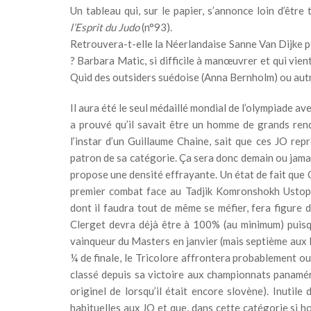
Un tableau qui, sur le papier, s’annonce loin d’être
l’Esprit du Judo
(n°93).
Retrouvera-t-elle la Néerlandaise Sanne Van Dijke 
? Barbara Matic, si difficile à manœuvrer et qui vient
Quid des outsiders suédoise (Anna Bernholm) ou autr
Il aura été le seul médaillé mondial de l’olympiade 
a prouvé qu’il savait être un homme de grands rend
l’instar d’un Guillaume Chaine, sait que ces JO rep
patron de sa catégorie. Ça sera donc demain ou jamai
propose une densité effrayante. Un état de fait que 
premier combat face au Tadjik Komronshokh Ustopir
dont il faudra tout de même se méfier, fera figure d
Clerget devra déjà être à 100% (au minimum) puisq
vainqueur du Masters en janvier (mais septième aux 
¼ de finale, le Tricolore affrontera probablement 
classé depuis sa victoire aux championnats panamé
originel de lorsqu’il était encore slovène). Inutile
habituelles aux JO et que, dans cette catégorie si h