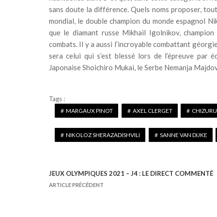
sans doute la différence. Quels noms proposer, tout 
mondial, le double champion du monde espagnol Niko
que le diamant russe Mikhail Igolnikov, champion
combats. Il y a aussi l’incroyable combattant géorgi
sera celui qui s’est blessé lors de l’épreuve par
Japonaise Shoichiro Mukai, le Serbe Nemanja Majdov, e
Tags :
MARGAUX PINOT
AXEL CLERGET
CHIZURU
NIKOLOZ SHERAZADISHVILI
SANNE VAN DIJKE
JEUX OLYMPIQUES 2021 – J4 : LE DIRECT COMMENTÉ
N
ARTICLE PRÉCÉDENT
a
v