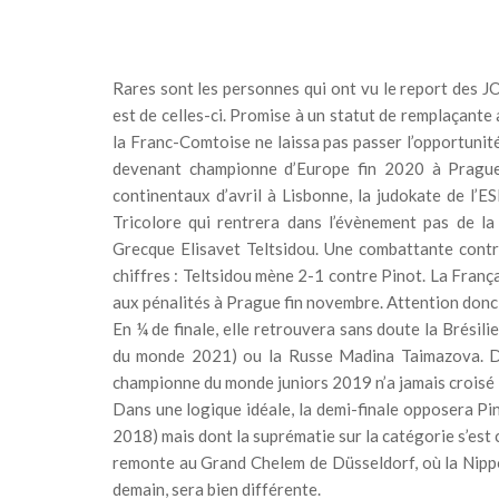
Rares sont les personnes qui ont vu le report des
est de celles-ci. Promise à un statut de remplaçan
la Franc-Comtoise ne laissa pas passer l’opportunité
devenant championne d’Europe fin 2020 à Prague.
continentaux d’avril à Lisbonne, la judokate de l’
Tricolore qui rentrera dans l’évènement pas de la 
Grecque Elisavet Teltsidou. Une combattante contre
chiffres : Teltsidou mène 2-1 contre Pinot. La França
aux pénalités à Prague fin novembre. Attention don
En ¼ de finale, elle retrouvera sans doute la Brésil
du monde 2021) ou la Russe Madina Taimazova. Do
championne du monde juniors 2019 n’a jamais croisé l
Dans une logique idéale, la demi-finale opposera P
2018) mais dont la suprématie sur la catégorie s’est
remonte au Grand Chelem de Düsseldorf, où la Nippon
demain, sera bien différente.