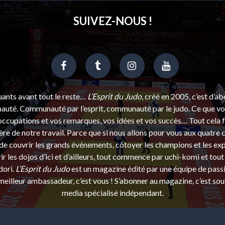
SUIVEZ-NOUS !
uants avant tout le reste…
L’Esprit du Judo
, créé en 2005, c’est d’a
uté. Communauté par l’esprit, communauté par le judo. Ce que vou
ccupations et vos remarques, vos idées et vos succès… Tout cela f
ère de notre travail. Parce que si nous allons pour vous aux quatre 
e couvrir les grands événements, côtoyer les champions et les exp
r les dojos d’ici et d’ailleurs, tout commence par uchi-komi et tout 
dori.
L’Esprit du Judo
est un magazine édité par une équipe de pass
eilleur ambassadeur, c’est vous ! S’abonner au magazine, c’est sou
media spécialisé indépendant.