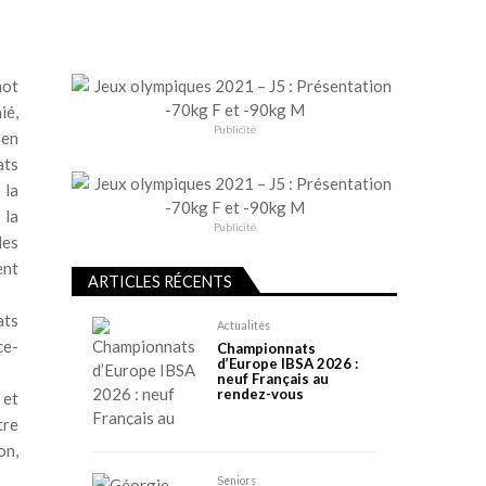
not
ié,
Publicité
 en
ats
 la
 la
Publicité
les
ent
ARTICLES RÉCENTS
ats
Actualités
ce-
Championnats
d’Europe IBSA 2026 :
neuf Français au
rendez-vous
 et
tre
on,
Seniors