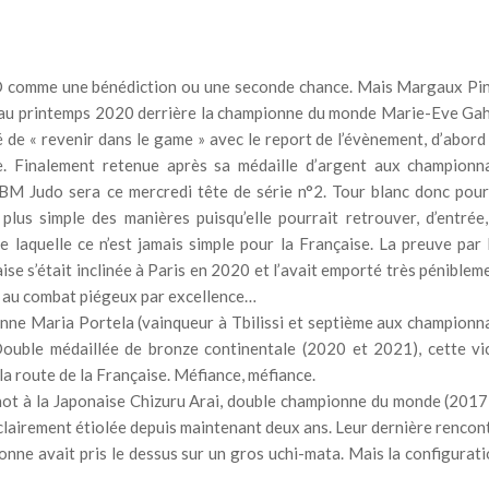
 JO comme une bénédiction ou une seconde chance. Mais Margaux Pi
te au printemps 2020 derrière la championne du monde Marie-Eve Gah
 de « revenir dans le game » avec le report de l’évènement, d’abord
 Finalement retenue après sa médaille d’argent aux championn
ESBM Judo sera ce mercredi tête de série n°2. Tour blanc donc pour
plus simple des manières puisqu’elle pourrait retrouver, d’entrée,
 laquelle ce n’est jamais simple pour la Française. La preuve par 
ise s’était inclinée à Paris en 2020 et l’avait emporté très péniblem
c au combat piégeux par excellence…
ienne Maria Portela (vainqueur à Tbilissi et septième aux championn
uble médaillée de bronze continentale (2020 et 2021), cette vi
a route de la Française. Méfiance, méfiance.
inot à la Japonaise Chizuru Arai, double championne du monde (2017
 clairement étiolée depuis maintenant deux ans. Leur dernière rencon
ne avait pris le dessus sur un gros uchi-mata. Mais la configurati