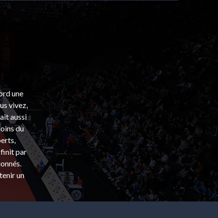
bord une
s vivez,
ait aussi
coins du
erts,
finit par
ionnés.
tenir un