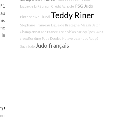
n°1
PSG Judo
Ligue de la Réunion
Crédit Agricole
Teddy Riner
eau
L'interview du lundi
ois
Stéphane Traineau
Ligue de Bretagne
Magali Baton
rme
Championnats de France 1re division par équipes 2020
 le
crowdfunding
Pape Doudou Ndiaye
Jean-Luc Rougé
Judo français
Sucy Judo
) !
ANT