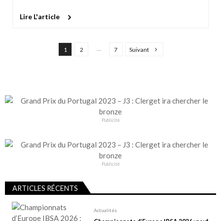
Lire L'article
P
…
1
2
7
Suivant
a
g
i
n
a
t
Publicité
i
o
n
Publicité
d
ARTICLES RÉCENTS
e
s
Actualités