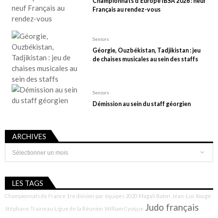
p
Championnats d’Europe IBSA 2026 : neuf
Français au rendez-vous
u
b
l
Seniors
Géorgie, Ouzbékistan, Tadjikistan : jeu
i
de chaises musicales au sein des staffs
c
a
t
Seniors
Démission au sein du staff géorgien
i
o
n
ARCHIVES
s
Archives
LES TAGS
Championnats de France 1re division par équipes 2020
Magali Baton
Jean-Luc Rougé
Judo français
Stéphane Traineau
Ligue de la Réunion
William Cysique