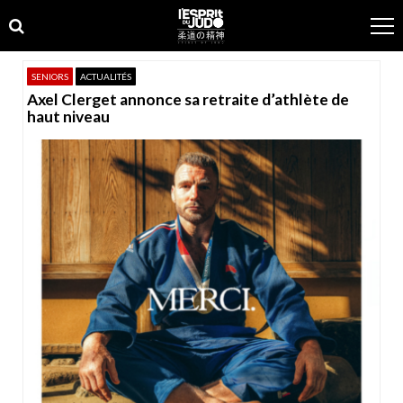
Skip
Skip
to
to
navigation
content
SENIORS
ACTUALITÉS
Axel Clerget annonce sa retraite d’athlète de
haut niveau