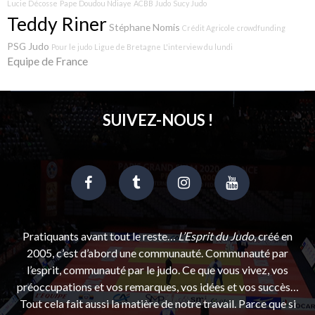
Lucie Décosse
Pape Doudou Ndiaye
ACBB Judo
Sucy Judo
Teddy Riner
Stéphane Nomis
Crédit Agricole
crowdfunding
PSG Judo
Pour le judo
Ligue de Bretagne
L'interview du lundi
Equipe de France
SUIVEZ-NOUS !
Pratiquants avant tout le reste…
L’Esprit du Judo
, créé en
2005, c’est d’abord une communauté. Communauté par
l’esprit, communauté par le judo. Ce que vous vivez, vos
préoccupations et vos remarques, vos idées et vos succès…
Tout cela fait aussi la matière de notre travail. Parce que si