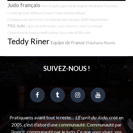
Judo français
Pour le judo
Ligue de Bretagne
Stéphane Traineau
Crédit Agricole
William Cysique
Pape Doudou Ndiaye
Championnats de France 1re division par équipes 2020
Magali Baton
PSG Judo
Ligue de la Réunion
Lucie Décosse
Jean-Luc Rougé
L'interview du lundi
crowdfunding
Sucy Judo
ACBB Judo
Teddy Riner
Equipe de France
Stéphane Nomis
SUIVEZ-NOUS !
Pratiquants avant tout le reste…
L’Esprit du Judo
, créé en
2005, c’est d’abord une communauté. Communauté par
l’esprit, communauté par le judo. Ce que vous vivez, vos