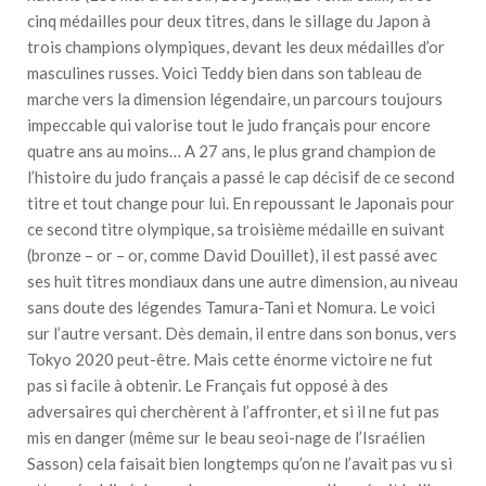
cinq médailles pour deux titres, dans le sillage du Japon à
trois champions olympiques, devant les deux médailles d’or
masculines russes. Voici Teddy bien dans son tableau de
marche vers la dimension légendaire, un parcours toujours
impeccable qui valorise tout le judo français pour encore
quatre ans au moins… A 27 ans, le plus grand champion de
l’histoire du judo français a passé le cap décisif de ce second
titre et tout change pour lui. En repoussant le Japonais pour
ce second titre olympique, sa troisième médaille en suivant
(bronze – or – or, comme David Douillet), il est passé avec
ses huit titres mondiaux dans une autre dimension, au niveau
sans doute des légendes Tamura-Tani et Nomura. Le voici
sur l’autre versant. Dès demain, il entre dans son bonus, vers
Tokyo 2020 peut-être. Mais cette énorme victoire ne fut
pas si facile à obtenir. Le Français fut opposé à des
adversaires qui cherchèrent à l’affronter, et si il ne fut pas
mis en danger (même sur le beau seoi-nage de l’Israélien
Sasson) cela faisait bien longtemps qu’on ne l’avait pas vu si