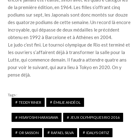
de la première édition, en 1964. Les filles s’offrant cinq
podiums sur sept, les Japonais sont donc montés sur douze
des quatorze podiums de cette semaine. Un record là encore
incroyable, qui dépasse de deux médailles le précédent
obtenu en 1992 à Barcelone et à Athènes en 2004.
Le judo c’est fini. Le tournoi olympique de Rio est terminé et
les ouvriers s’affairent déjà à transformer la salle pour la
Lutte, qui commence demain. Il faudra attendre quatre ans
pour voir le suivant, qui aura lieu à Tokyo en 2020. On y
pense déjà.
Tags :
TEDDY RINER
ÉMILIE ANDÉOL
HISAYOSHI HARASAWA
JEUX OLYMPIQUES RIO 2016
OR SASSON
RAFAEL SILVA
IDALYS ORTIZ