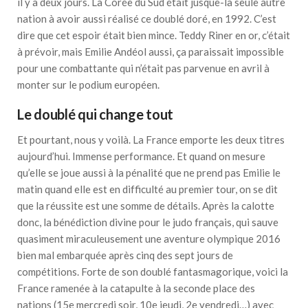
il y a deux jours. La Corée du Sud était jusque-là seule autre
nation à avoir aussi réalisé ce doublé doré, en 1992. C’est
dire que cet espoir était bien mince. Teddy Riner en or, c’était
à prévoir, mais Emilie Andéol aussi, ça paraissait impossible
pour une combattante qui n’était pas parvenue en avril à
monter sur le podium européen.
Le doublé qui change tout
Et pourtant, nous y voilà. La France emporte les deux titres
aujourd’hui. Immense performance. Et quand on mesure
qu’elle se joue aussi à la pénalité que ne prend pas Emilie le
matin quand elle est en difficulté au premier tour, on se dit
que la réussite est une somme de détails. Après la calotte
donc, la bénédiction divine pour le judo français, qui sauve
quasiment miraculeusement une aventure olympique 2016
bien mal embarquée après cinq des sept jours de
compétitions. Forte de son doublé fantasmagorique, voici la
France ramenée à la catapulte à la seconde place des
nations (15e mercredi soir, 10e jeudi, 2e vendredi…) avec