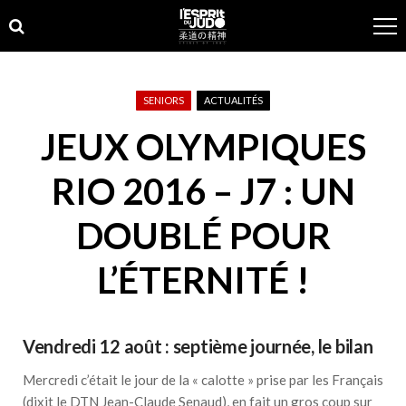
Skip
Skip
to
to
navigation
content
SENIORS
ACTUALITÉS
JEUX OLYMPIQUES
RIO 2016 – J7 : UN
DOUBLÉ POUR
L’ÉTERNITÉ !
Vendredi 12 août : septième journée, le bilan
Mercredi c’était le jour de la « calotte » prise par les Français
(dixit le DTN Jean-Claude Senaud), en fait un gros coup sur