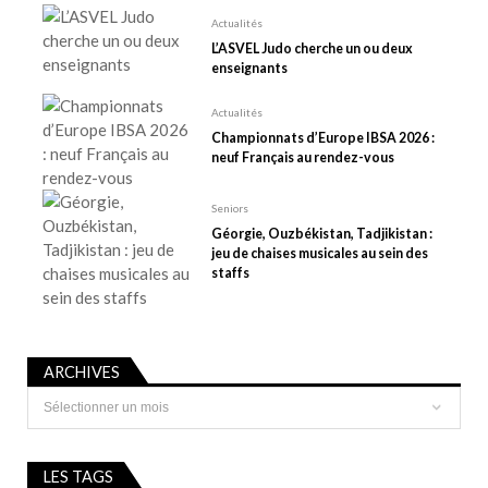
’
Actualités
a
L’ASVEL Judo cherche un ou deux
r
enseignants
t
i
Actualités
Championnats d’Europe IBSA 2026 :
c
neuf Français au rendez-vous
l
e
Seniors
Géorgie, Ouzbékistan, Tadjikistan :
jeu de chaises musicales au sein des
staffs
ARCHIVES
Archives
LES TAGS