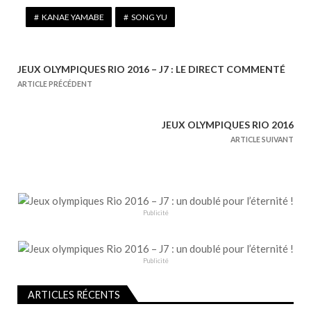
KANAE YAMABE
SONG YU
JEUX OLYMPIQUES RIO 2016 – J7 : LE DIRECT COMMENTÉ
N
ARTICLE PRÉCÉDENT
a
v
JEUX OLYMPIQUES RIO 2016
i
ARTICLE SUIVANT
g
a
t
i
Publicité
o
n
d
Publicité
e
l
ARTICLES RÉCENTS