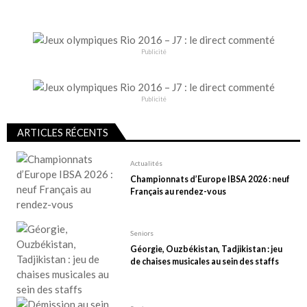
i
n
a
Publicité
t
i
Publicité
o
n
ARTICLES RÉCENTS
d
e
Actualités
Championnats d’Europe IBSA 2026 : neuf
s
Français au rendez-vous
p
u
Seniors
b
Géorgie, Ouzbékistan, Tadjikistan : jeu
l
de chaises musicales au sein des staffs
i
c