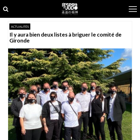
Skip
Skip
to
to
navigation
content
ACTUALITÉS
Il y aura bien deux listes à briguer le comité de
Gironde