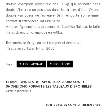
double champion olympique des -73kg qui souhaite sans
doute s’inscrire un peu plus dans les traces d’Isao Okano,
double vainqueur de l’épreuve. Si il remporte son premier
combat, il affrontera Tatsuru Saito.
À noter également la présence de Naohisa Takato, le lutin
malin, champion olympique en -60kg.
Retrouvez le tirage au sort complet ci-dessous :
Tirage au sort Zen Nihon 2022
Tags :
JUDO JAPONAIS
SHOHEI ONO
CHAMPIONNATS DU JAPON 2022 : AKIRA SONE ET
N
SHOHEI ONO FORFAITS, LES TABLEAUX DISPONIBLES
a
ARTICLE PRÉCÉDENT
v
i
COUPE DE FRANCE MINIMES 2022