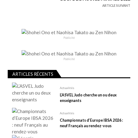
g
ARTICLE SUIVANT
a
t
i
o
Publicité
n
d
e
Publicité
l
ARTICLES RÉCENTS
’
a
Actualités
r
L’ASVEL Judo cherche un ou deux
t
enseignants
i
Actualités
c
Championnats d’Europe IBSA 2026 :
l
neuf Français au rendez-vous
e