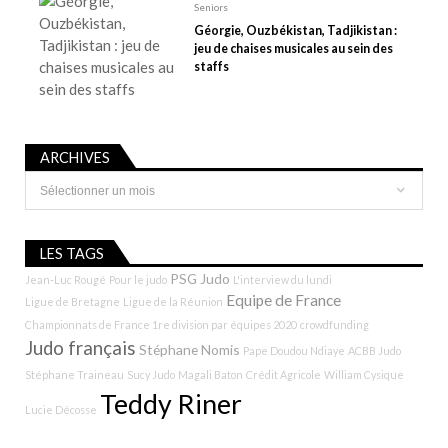
Seniors
Géorgie, Ouzbékistan, Tadjikistan :
jeu de chaises musicales au sein des
staffs
ARCHIVES
Archives
LES TAGS
PSG Judo
Jean-Luc Rougé
Pour le judo
L'interview du lundi
Equipe de France
Ligue de Bretagne
Ligue de la Réunion
Championnats de France 1re division par équipes 2020
crowdfunding
Judo français
Stéphane Nomis
Pape Doudou Ndiaye
ACBB Judo
Stéphane Traineau
Sucy Judo
Magali Baton
Crédit Agricole
William Cysique
Teddy Riner
Lucie Décosse