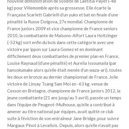
nouvelle démonstration de solidité de Laetitia Payet (-48
kg) pour Villemomble après sa grossesse. Elle écarte la
Française Scarlett Gabrielli d’un yuko et bat en finale d’une
pénalité la Russe Dolgova, 27e mondial. Championne de
France juniors 2009 et vice championne de France seniors
2010, la combattante de Maisons-Alfort Laura Holtzinger
(-52 kg) sort enfin du bois dans cette catégorie avec une
victoire par ippon sur Laura Gomez et en dominant
difficilement deux combattantes de premier plan en France,
Louise Raynaud (d’une pénalité) et Aurelia Issoumaila (par
hansokumake alors qu’elle était menée d’un waza-ari), toutes
les deux en bronze au dernier championnat de France. Jolie
victoire de Linsay Tsang Sam Moi en -63 kg. venue de
Cesson en Bretagne, championne de France juniors 2012, la
jeune combattante (21 ans jusqu’au 5 avril), passée un temps
dans l’équipe de Peugeot-Mulhouse, qu’elle a contribué à
amener au titre national par équipes, avait quitté ce club
suite à l’éviction de son entraîneur Jane Bridge, pour suivre
Margaux Pinot à Levallois. Depuis, alors qu’elle n’avait pas