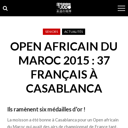
Skip
Skip
to
to
navigation
content
SENIORS
ACTUALITÉS
OPEN AFRICAIN DU
MAROC 2015 : 37
FRANÇAIS À
CASABLANCA
Ils ramènent six médailles d’or !
La moisson a été bonne à Casablanca pour un Open africain
du Maroc qui avait des airs de championnat de France tant,