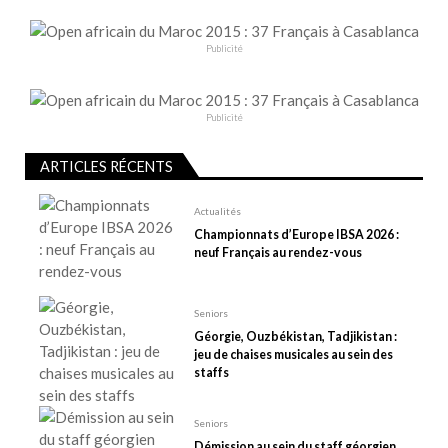
i
o
Publicité
n
d
e
Publicité
l
ARTICLES RÉCENTS
’
a
Actualités
r
Championnats d’Europe IBSA 2026 :
t
neuf Français au rendez-vous
i
c
Seniors
l
Géorgie, Ouzbékistan, Tadjikistan :
e
jeu de chaises musicales au sein des
staffs
Seniors
Démission au sein du staff géorgien