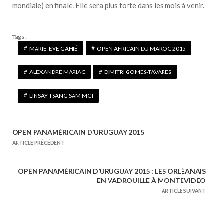
mondiale) en finale. Elle sera plus forte dans les mois à venir.
Tags :
MARIE-EVE GAHIÉ
OPEN AFRICAIN DU MAROC 2015
ALEXANDRE MARIAC
DIMITRI GOMES-TAVARES
LINSAY TSANG SAM MOI
OPEN PANAMÉRICAIN D’URUGUAY 2015
N
ARTICLE PRÉCÉDENT
a
v
OPEN PANAMÉRICAIN D’URUGUAY 2015 : LES ORLÉANAIS
i
EN VADROUILLE À MONTEVIDEO
g
ARTICLE SUIVANT
a
t