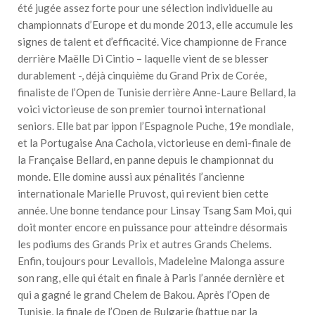
été jugée assez forte pour une sélection individuelle au
championnats d’Europe et du monde 2013, elle accumule les
signes de talent et d’efficacité. Vice championne de France
derrière Maëlle Di Cintio – laquelle vient de se blesser
durablement -, déjà cinquième du Grand Prix de Corée,
finaliste de l’Open de Tunisie derrière Anne-Laure Bellard, la
voici victorieuse de son premier tournoi international
seniors. Elle bat par ippon l’Espagnole Puche, 19e mondiale,
et la Portugaise Ana Cachola, victorieuse en demi-finale de
la Française Bellard, en panne depuis le championnat du
monde. Elle domine aussi aux pénalités l’ancienne
internationale Marielle Pruvost, qui revient bien cette
année. Une bonne tendance pour Linsay Tsang Sam Moi, qui
doit monter encore en puissance pour atteindre désormais
les podiums des Grands Prix et autres Grands Chelems.
Enfin, toujours pour Levallois, Madeleine Malonga assure
son rang, elle qui était en finale à Paris l’année dernière et
qui a gagné le grand Chelem de Bakou. Après l’Open de
Tunisie, la finale de l’Open de Bulgarie (battue par la