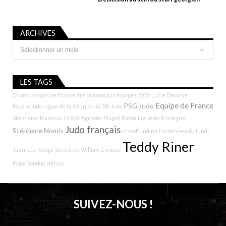
ARCHIVES
Archives
LES TAGS
Championnats de France 1re division par équipes 2020
Lucie Décosse
Equipe de France
PSG Judo
Pour le judo
Ligue de la Réunion
ACBB Judo
Stéphane Traineau
Crédit Agricole
Magali Baton
Ligue de Bretagne
Judo français
Stéphane Nomis
crowdfunding
L'interview du lundi
Teddy Riner
Jean-Luc Rougé
Sucy Judo
William Cysique
Pape Doudou Ndiaye
SUIVEZ-NOUS !