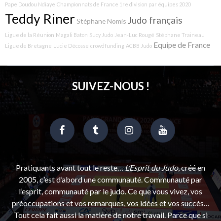
Pape Doudou Ndiaye
Championnats de France 1re division par équipes 2020
Teddy Riner
Judo français
Stéphane Nomis
Ligue de la Réunion
Magali Baton
Sucy Judo
Jean-Luc Rougé
Stéphane Traineau
Equipe de France
Ligue de Bretagne
Lucie Décosse
crowdfunding
ACBB Judo
SUIVEZ-NOUS !
Pratiquants avant tout le reste…
L’Esprit du Judo
, créé en
2005, c’est d’abord une communauté. Communauté par
l’esprit, communauté par le judo. Ce que vous vivez, vos
préoccupations et vos remarques, vos idées et vos succès…
Tout cela fait aussi la matière de notre travail. Parce que si