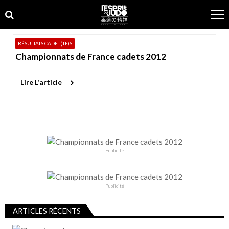
Skip
Skip
to
to
navigation
content
RÉSULTATS CADET(TE)S
Championnats de France cadets 2012
Lire L'article
Publicité
Publicité
ARTICLES RÉCENTS