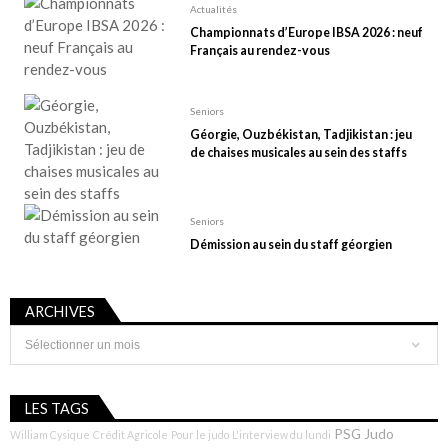
Actualités
Championnats d’Europe IBSA 2026 : neuf
Français au rendez-vous
Seniors
Géorgie, Ouzbékistan, Tadjikistan : jeu
de chaises musicales au sein des staffs
Seniors
Démission au sein du staff géorgien
ARCHIVES
Archives
LES TAGS
PSG Judo
William Cysique
Crédit Agricole
Pour le judo
L'interview du lundi