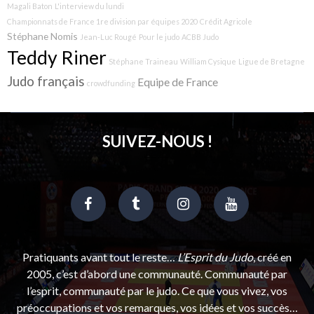
Magali Baton
L'interview du lundi
Championnats de France 1re division par équipes 2020
Crédit Agricole
Stéphane Nomis
Jean-Luc Rougé
Pour le judo
ACBB Judo
Teddy Riner
Stéphane Traineau
William Cysique
Ligue de Bretagne
Judo français
Equipe de France
crowdfunding
SUIVEZ-NOUS !
Pratiquants avant tout le reste…
L’Esprit du Judo
, créé en
2005, c’est d’abord une communauté. Communauté par
l’esprit, communauté par le judo. Ce que vous vivez, vos
préoccupations et vos remarques, vos idées et vos succès…