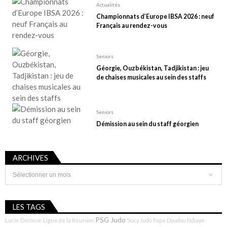
Actualités
Championnats d’Europe IBSA 2026 : neuf
Français au rendez-vous
Seniors
Géorgie, Ouzbékistan, Tadjikistan : jeu
de chaises musicales au sein des staffs
Seniors
Démission au sein du staff géorgien
ARCHIVES
Archives
LES TAGS
PSG Judo
Lucie Décosse
Ligue de la Réunion
Sucy Judo
Pape Doudou Ndiaye