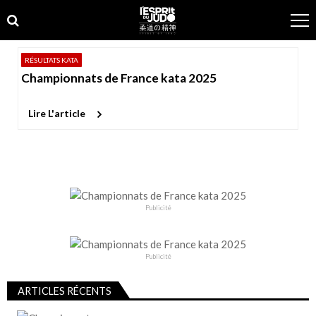
Skip
Skip
to
to
navigation
content
RÉSULTATS KATA
Championnats de France kata 2025
Lire L'article
Publicité
Publicité
ARTICLES RÉCENTS