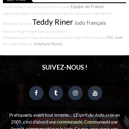
Equipe de France
crowdfunding
L'interview du lundi
Pour le judo
Ligue de Bretagne
Pape Doudou Ndiaye
Ligue de la Réunion
Crédit Agricole
Teddy Riner
Judo français
Stéphane Traineau
Jean-Luc Rougé
Magali Baton
Lucie Décosse
PSG Judo
Championnats de France 1re division par équipes 2020
William Cysique
Stéphane Nomis
Sucy Judo
ACBB Judo
SUIVEZ-NOUS !
Pratiquants avant tout le reste…
L’Esprit du Judo
, créé en
2005, c’est d’abord une communauté. Communauté par
l’esprit, communauté par le judo. Ce que vous vivez, vos