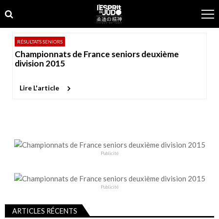
Skip
Skip
to
to
navigation
content
RÉSULTATS SENIORS
Championnats de France seniors deuxième
division 2015
Lire L'article
Publicité
Publicité
ARTICLES RÉCENTS