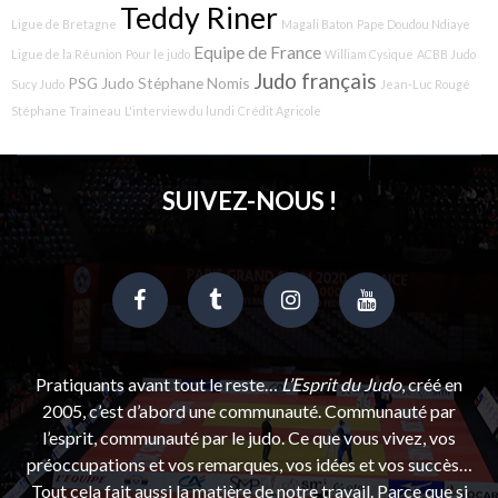
Teddy Riner
Ligue de Bretagne
Magali Baton
Pape Doudou Ndiaye
Equipe de France
Ligue de la Réunion
Pour le judo
William Cysique
ACBB Judo
Judo français
PSG Judo
Stéphane Nomis
Sucy Judo
Jean-Luc Rougé
Stéphane Traineau
L'interview du lundi
Crédit Agricole
SUIVEZ-NOUS !
Pratiquants avant tout le reste…
L’Esprit du Judo
, créé en
2005, c’est d’abord une communauté. Communauté par
l’esprit, communauté par le judo. Ce que vous vivez, vos
préoccupations et vos remarques, vos idées et vos succès…
Tout cela fait aussi la matière de notre travail. Parce que si