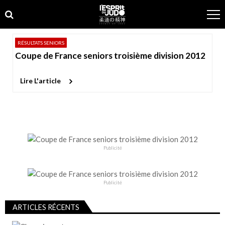
Skip
Skip
to
to
navigation
content
RÉSULTATS SENIORS
Coupe de France seniors troisième division 2012
Lire L'article
Publicité
Publicité
ARTICLES RÉCENTS