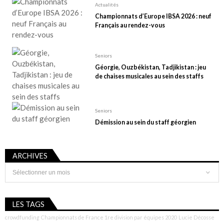
Actualités
Championnats d’Europe IBSA 2026 : neuf
Français au rendez-vous
Seniors
Géorgie, Ouzbékistan, Tadjikistan : jeu
de chaises musicales au sein des staffs
Seniors
Démission au sein du staff géorgien
ARCHIVES
Archives
LES TAGS
crowdfunding
Championnats de France 1re division par équipes 2020
Lucie Décosse