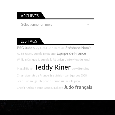
ARCHIVES
Archives
LES TAGS
PSG Judo
Stéphane Nomis
Sucy Judo
Lucie Décosse
Equipe de France
ACBB Judo
Ligue de Bretagne
William Cysique
Ligue de la Réunion
L'interview du lundi
Teddy Riner
Magali Baton
crowdfunding
Championnats de France 1re division par équipes 2020
Jean-Luc Rougé
Stéphane Traineau
Pour le judo
Judo français
Crédit Agricole
Pape Doudou Ndiaye