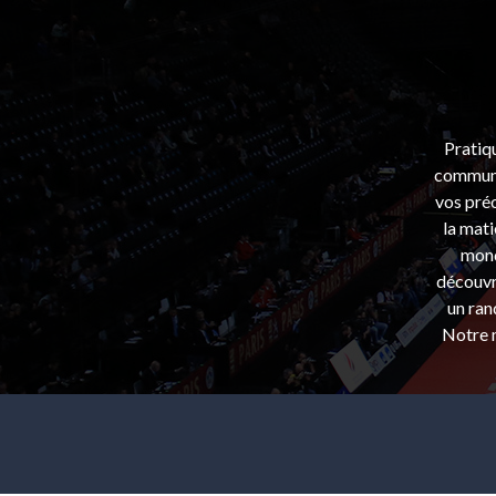
Pratiq
communa
vos préo
la mati
mond
découvri
un ran
Notre m