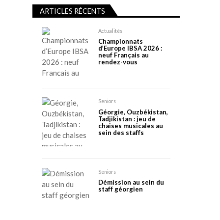
ARTICLES RÉCENTS
Actualités
Championnats
d’Europe IBSA 2026 :
neuf Français au
rendez-vous
Seniors
Géorgie, Ouzbékistan,
Tadjikistan : jeu de
chaises musicales au
sein des staffs
Seniors
Démission au sein du
staff géorgien