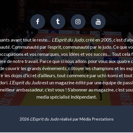
uants avant tout le reste…
L’Esprit du Judo
, créé en 2005, c’est d’a
uté. Communauté par l’esprit, communauté par le judo. Ce que vou
ccupations et vos remarques, vos idées et vos succès… Tout cela f
ère de notre travail. Parce que si nous allons pour vous aux quatre 
e couvrir les grands événements, côtoyer les champions et les exp
r les dojos d’ici et d’ailleurs, tout commence par uchi-komi et tout 
dori.
L’Esprit du Judo
est un magazine édité par une équipe de pass
eilleur ambassadeur, c’est vous ! S’abonner au magazine, c’est sou
media spécialisé indépendant.
2026
L'Esprit du Judo
réalisé par
Média Prestations