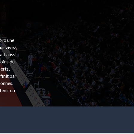
bord une
s vivez,
ait aussi
coins du
erts,
finit par
ionnés.
tenir un