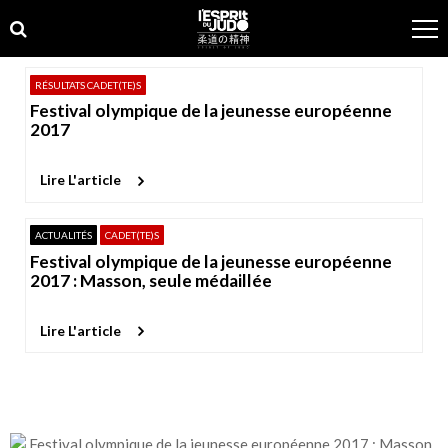
Skip
Skip
to
to
navigation
content
RÉSULTATS CADET(TE)S
Festival olympique de la jeunesse européenne
2017
Lire L'article
ACTUALITÉS
CADET(TE)S
Festival olympique de la jeunesse européenne
2017 : Masson, seule médaillée
Lire L'article