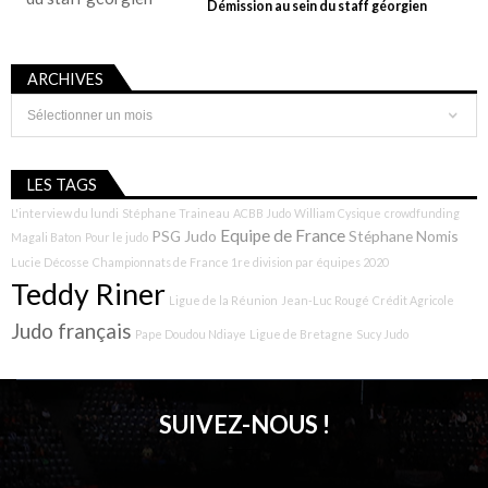
Démission au sein du staff géorgien
ARCHIVES
Archives
LES TAGS
L'interview du lundi
Stéphane Traineau
ACBB Judo
William Cysique
crowdfunding
Equipe de France
PSG Judo
Stéphane Nomis
Magali Baton
Pour le judo
Lucie Décosse
Championnats de France 1re division par équipes 2020
Teddy Riner
Ligue de la Réunion
Jean-Luc Rougé
Crédit Agricole
Judo français
Pape Doudou Ndiaye
Ligue de Bretagne
Sucy Judo
SUIVEZ-NOUS !