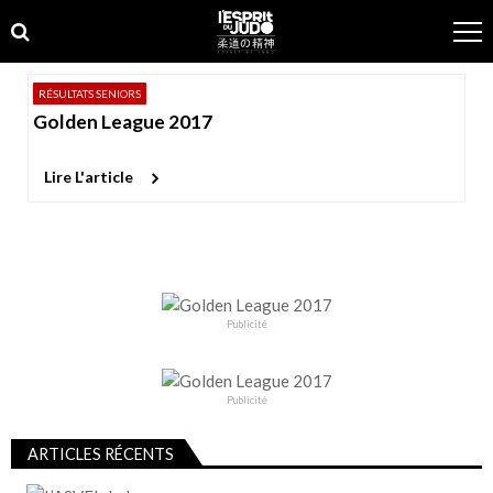
Skip
Skip
to
to
navigation
content
RÉSULTATS SENIORS
Golden League 2017
Lire L'article
Publicité
Publicité
ARTICLES RÉCENTS