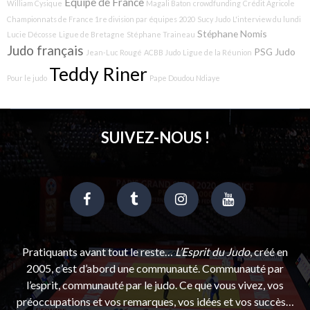
Equipe de France
William Cysique
Magali Baton
crowdfunding
Crédit Agricole
Championnats de France 1re division par équipes 2020
Sucy Judo
L'interview du lundi
Stéphane Nomis
Lucie Décosse
Ligue de Bretagne
Stéphane Traineau
Judo français
PSG Judo
Jean-Luc Rougé
ACBB Judo
Ligue de la Réunion
Teddy Riner
Pour le judo
Pape Doudou Ndiaye
SUIVEZ-NOUS !
Pratiquants avant tout le reste…
L’Esprit du Judo
, créé en
2005, c’est d’abord une communauté. Communauté par
l’esprit, communauté par le judo. Ce que vous vivez, vos
préoccupations et vos remarques, vos idées et vos succès…