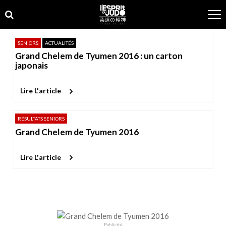
Skip
Skip
to
to
navigation
content
SENIORS
ACTUALITÉS
Grand Chelem de Tyumen 2016 : un carton
japonais
Lire L'article
RÉSULTATS SENIORS
Grand Chelem de Tyumen 2016
Lire L'article
Publicité