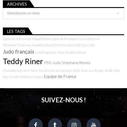
ARCHIVES
Archives
LES TAGS
Ligue de la Réunion
Magali Baton
Ligue de Bretagne
Lucie Décosse
Stéphane Traineau
crowdfunding
L'interview du lundi
Sucy Judo
Judo français
Crédit Agricole
Pape Doudou Ndiaye
Teddy Riner
PSG Judo
Stéphane Nomis
Championnats de France 1re division par équipes 2020
Jean-Luc Rougé
ACBB Judo
Equipe de France
Pour le judo
William Cysique
SUIVEZ-NOUS !