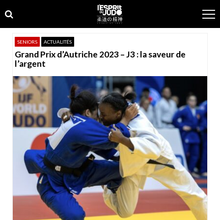
Skip
Skip
to
to
navigation
content
SENIORS
ACTUALITÉS
Grand Prix d’Autriche 2023 – J3 : la saveur de
l’argent