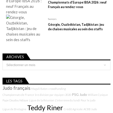
Championnats d’Europe IBSA 2026 : neuf
Français au rendez-vous
Seniors
Géorgie, Ouzbékistan, Tadjikistan : jeu
de chaises musicales au sein des staffs
ARCHIVES
Archives
LES TAGS
Judo français
Magali Baton
crowdfunding
PSG Judo
Championnats de France 1re division par équipes 2020
William Cysique
Pape Doudou Ndiaye
Ligue de la Réunion
L'interview du lundi
Pour le judo
Teddy Riner
Ligue de Bretagne
Crédit Agricole
ACBB Judo