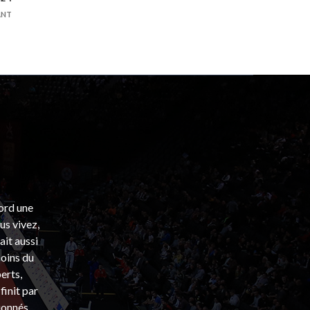
ANT
bord une
s vivez,
ait aussi
coins du
erts,
finit par
ionnés.