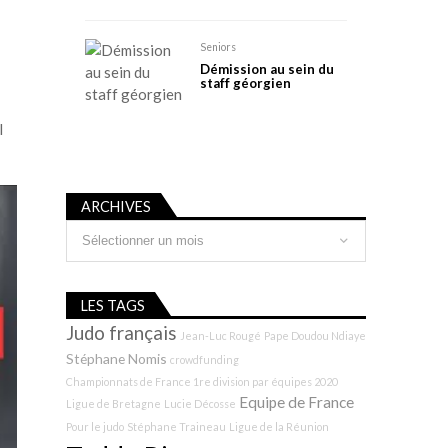
Seniors
Démission au sein du
staff géorgien
l
ARCHIVES
Archives
LES TAGS
Judo français
Jean-Luc Rougé
Pape Doudou Ndiaye
Stéphane Nomis
crowdfunding
Championnats de France 1re division par équipes 2020
Equipe de France
Ligue de Bretagne
Lucie Décosse
Pour le judo
Stéphane Traineau
Ligue de la Réunion