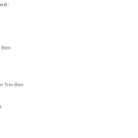
urs)
:
 Bien
n Très Bien
t