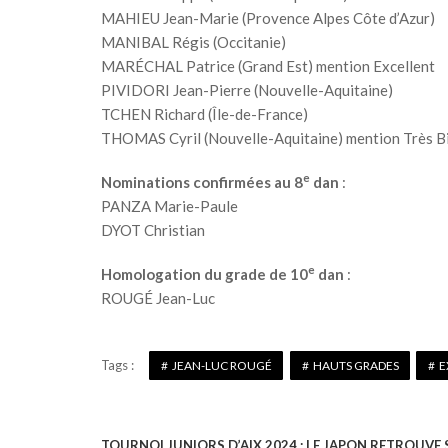
MAHIEU Jean-Marie (Provence Alpes Côte d’Azur)
MANIBAL Régis (Occitanie)
MARÉCHAL Patrice (Grand Est) mention Excellent
PIVIDORI Jean-Pierre (Nouvelle-Aquitaine)
TCHEN Richard (Île-de-France)
THOMAS Cyril (Nouvelle-Aquitaine) mention Très B
e
Nominations confirmées au 8
dan
:
PANZA Marie-Paule
DYOT Christian
e
Homologation du grade de 10
dan
:
ROUGÉ Jean-Luc
Tags :
JEAN-LUC ROUGÉ
HAUTS GRADES
E
TOURNOI JUNIORS D’AIX 2024 : LE JAPON RETROUVE