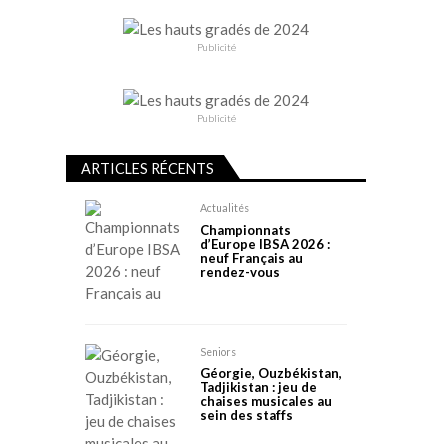
Publicité
Publicité
ARTICLES RÉCENTS
Actualités
Championnats
d’Europe IBSA 2026 :
neuf Français au
rendez-vous
Seniors
Géorgie, Ouzbékistan,
Tadjikistan : jeu de
chaises musicales au
sein des staffs