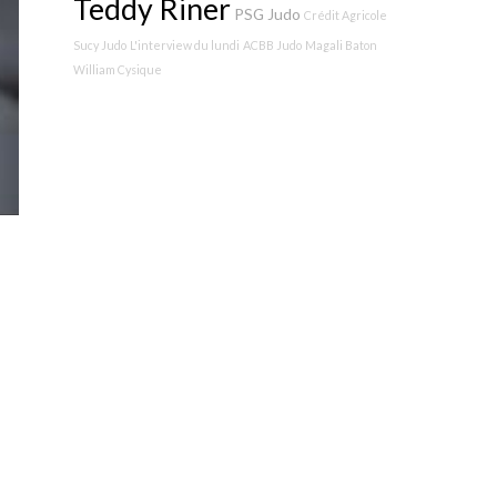
Teddy Riner
PSG Judo
Crédit Agricole
Sucy Judo
L'interview du lundi
ACBB Judo
Magali Baton
William Cysique