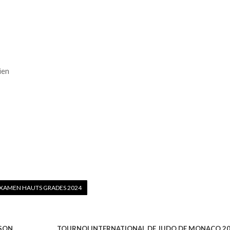
ien
XAMEN HAUTS GRADES 2024
 SON
TOURNOI INTERNATIONAL DE JUDO DE MONACO 2