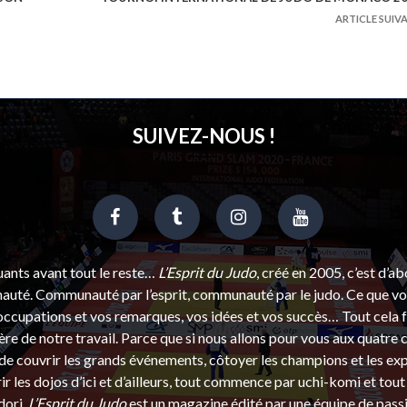
ARTICLE SUIV
SUIVEZ-NOUS !
uants avant tout le reste…
L’Esprit du Judo
, créé en 2005, c’est d’a
uté. Communauté par l’esprit, communauté par le judo. Ce que vou
ccupations et vos remarques, vos idées et vos succès… Tout cela f
ère de notre travail. Parce que si nous allons pour vous aux quatre 
e couvrir les grands événements, côtoyer les champions et les exp
r les dojos d’ici et d’ailleurs, tout commence par uchi-komi et tout 
dori.
L’Esprit du Judo
est un magazine édité par une équipe de pass