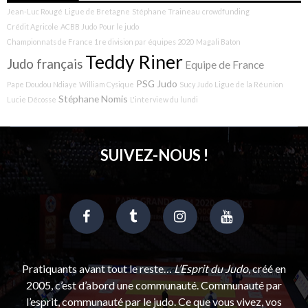
Jean-Luc Rougé
Ligue de Bretagne
Stéphane Traineau
crowdfunding
Crédit Agricole
ACBB Judo
Pour le judo
Championnats de France 1re division par équipes 2020
Magali Baton
Teddy Riner
Judo français
Equipe de France
PSG Judo
Pape Doudou Ndiaye
William Cysique
Sucy Judo
Ligue de la Réunion
Stéphane Nomis
Lucie Décosse
L'interview du lundi
SUIVEZ-NOUS !
Pratiquants avant tout le reste…
L’Esprit du Judo
, créé en
2005, c’est d’abord une communauté. Communauté par
l’esprit, communauté par le judo. Ce que vous vivez, vos