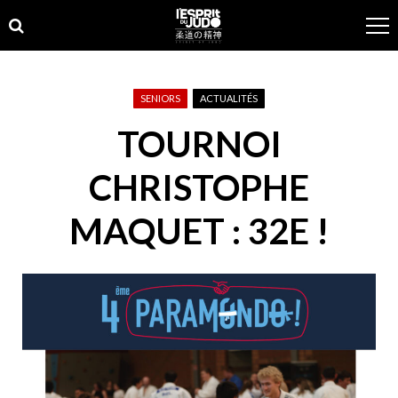
Skip
Skip
to
to
navigation
content
SENIORS
ACTUALITÉS
TOURNOI
CHRISTOPHE
MAQUET : 32E !