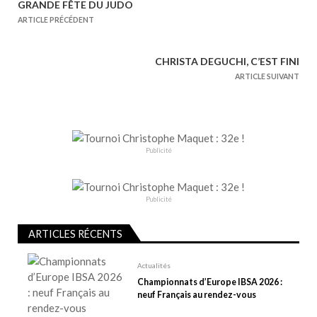
N
GRANDE FÊTE DU JUDO
a
ARTICLE PRÉCÉDENT
v
i
CHRISTA DEGUCHI, C’EST FINI
g
ARTICLE SUIVANT
a
t
i
o
Publicité
n
d
e
Publicité
l
ARTICLES RÉCENTS
’
a
Actualités
r
Championnats d’Europe IBSA 2026 :
t
neuf Français au rendez-vous
i