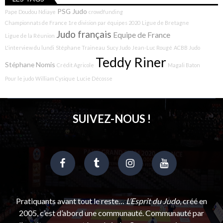
PSG Judo
Pape Doudou Ndiaye
crowdfunding
Championnats de France 1re division par équipes 2020
Ligue de Bretagne
Judo français
Equipe de France
Ligue de la Réunion
L'interview du lundi
Stéphane Traineau
Sucy Judo
Jean-Luc Rougé
ACBB Judo
Teddy Riner
Stéphane Nomis
Crédit Agricole
Magali Baton
Pour le judo
William Cysique
Lucie Décosse
SUIVEZ-NOUS !
Pratiquants avant tout le reste…
L’Esprit du Judo
, créé en
2005, c’est d’abord une communauté. Communauté par