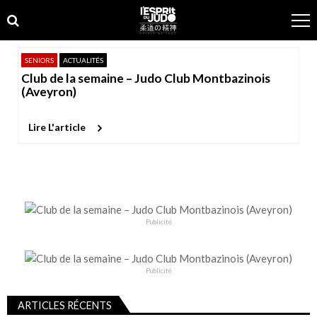
Skip
Skip
to
to
navigation
content
SENIORS
ACTUALITÉS
Club de la semaine – Judo Club Montbazinois
(Aveyron)
Lire L'article
Publicité
Publicité
ARTICLES RÉCENTS