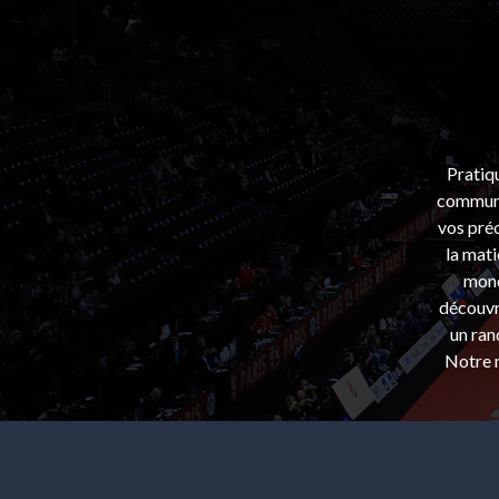
Pratiq
communa
vos préo
la mati
mond
découvri
un ran
Notre m