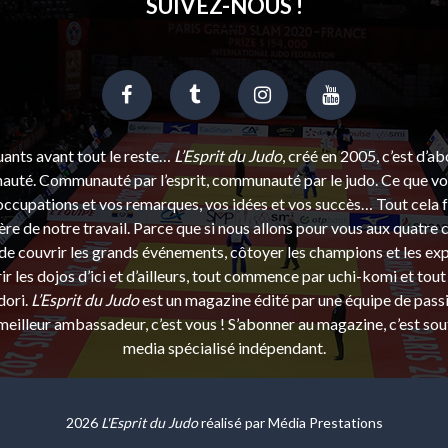
SUIVEZ-NOUS !
uants avant tout le reste…
L’Esprit du Judo
, créé en 2005, c’est d’a
uté. Communauté par l’esprit, communauté par le judo. Ce que vou
ccupations et vos remarques, vos idées et vos succès… Tout cela f
ère de notre travail. Parce que si nous allons pour vous aux quatre 
e couvrir les grands événements, côtoyer les champions et les exp
r les dojos d’ici et d’ailleurs, tout commence par uchi-komi et tout 
dori.
L’Esprit du Judo
est un magazine édité par une équipe de pass
eilleur ambassadeur, c’est vous ! S’abonner au magazine, c’est sou
media spécialisé indépendant.
2026
L'Esprit du Judo
réalisé par
Média Prestations