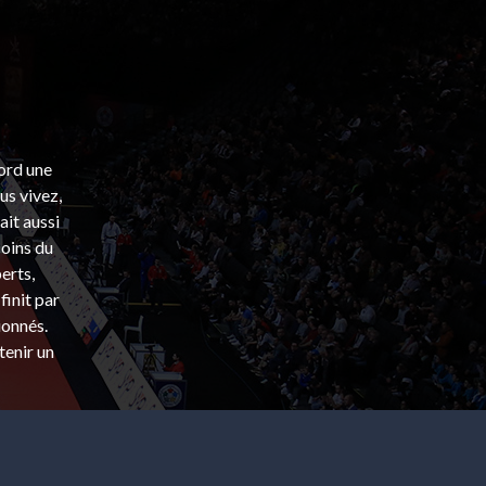
bord une
s vivez,
ait aussi
coins du
erts,
finit par
ionnés.
tenir un