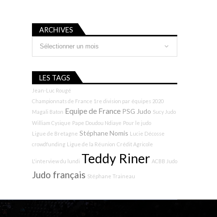
ARCHIVES
Archives
LES TAGS
Jean-Luc Rougé
Championnats de France 1re division par équipes 2020
Equipe de France
PSG Judo
Magali Baton
Sucy Judo
William Cysique
Pape Doudou Ndiaye
Pour le judo
Stéphane Nomis
Ligue de Bretagne
Lucie Décosse
crowdfunding
Ligue de la Réunion
Crédit Agricole
Teddy Riner
L'interview du lundi
ACBB Judo
Judo français
Stéphane Traineau