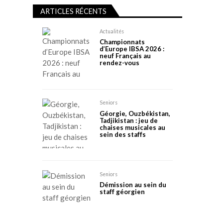
ARTICLES RÉCENTS
Actualités
Championnats
d’Europe IBSA 2026 :
neuf Français au
rendez-vous
Seniors
Géorgie, Ouzbékistan,
Tadjikistan : jeu de
chaises musicales au
sein des staffs
Seniors
Démission au sein du
staff géorgien