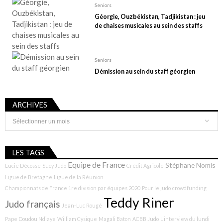
Seniors
Géorgie, Ouzbékistan, Tadjikistan : jeu
de chaises musicales au sein des staffs
Seniors
Démission au sein du staff géorgien
ARCHIVES
Archives
LES TAGS
Equipe de France
Stéphane Nomis
Lucie Décosse
Sucy Judo
Crédit Agricole
Ligue de Bretagne
Ligue de la Réunion
Championnats de France 1re division par équipes 2020
Pour le judo
crowdfunding
Teddy Riner
Judo français
Jean-Luc Rougé
Pape Doudou Ndiaye
William Cysique
Magali Baton
ACBB Judo
L'interview du lundi