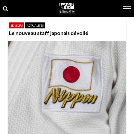
Skip
Skip
to
to
navigation
content
SENIORS
ACTUALITÉS
Le nouveau staff japonais dévoilé