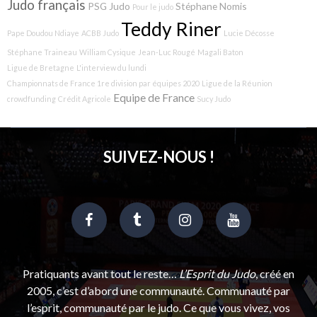
Judo français
PSG Judo
Stéphane Nomis
Pour le judo
Teddy Riner
Pape Doudou Ndiaye
ACBB Judo
Lucie Décosse
Stéphane Traineau
William Cysique
Jean-Luc Rougé
Magali Baton
Ligue de Bretagne
L'interview du lundi
Championnats de France 1re division par équipes 2020
Ligue de la Réunion
Equipe de France
crowdfunding
Crédit Agricole
Sucy Judo
SUIVEZ-NOUS !
Pratiquants avant tout le reste…
L’Esprit du Judo
, créé en
2005, c’est d’abord une communauté. Communauté par
l’esprit, communauté par le judo. Ce que vous vivez, vos