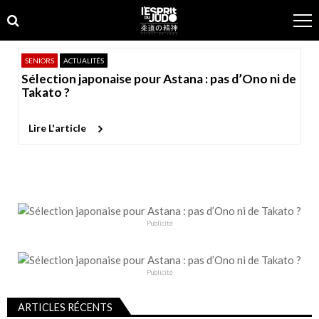
Skip
Skip
to
to
navigation
content
SENIORS
ACTUALITÉS
Sélection japonaise pour Astana : pas d’Ono ni de
Takato ?
Lire L'article
Publicité
Publicité
ARTICLES RÉCENTS