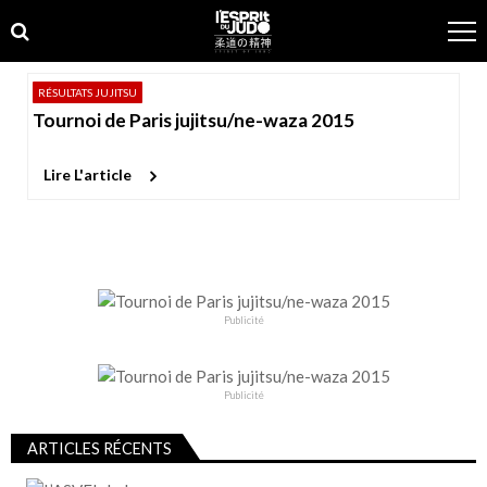
Skip
Skip
to
to
navigation
content
RÉSULTATS JUJITSU
Tournoi de Paris jujitsu/ne-waza 2015
Lire L'article
Publicité
Publicité
ARTICLES RÉCENTS