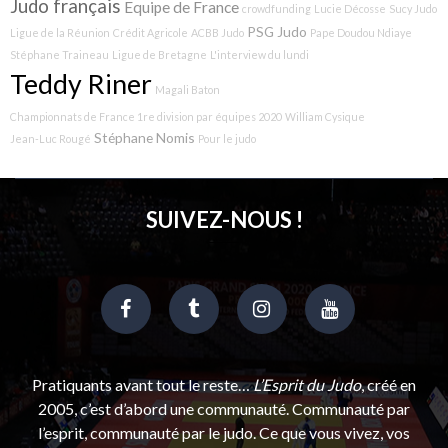
Judo français
Equipe de France
crowdfunding
Lucie Décosse
Sucy Judo
PSG Judo
Ligue de la Réunion
Crédit Agricole
ACBB Judo
Pape Doudou Ndiaye
Stéphane Traineau
Ligue de Bretagne
L'interview du lundi
Teddy Riner
Magali Baton
Championnats de France 1re division par équipes 2020
William Cysique
Stéphane Nomis
Jean-Luc Rougé
Pour le judo
SUIVEZ-NOUS !
Pratiquants avant tout le reste…
L’Esprit du Judo
, créé en
2005, c’est d’abord une communauté. Communauté par
l’esprit, communauté par le judo. Ce que vous vivez, vos