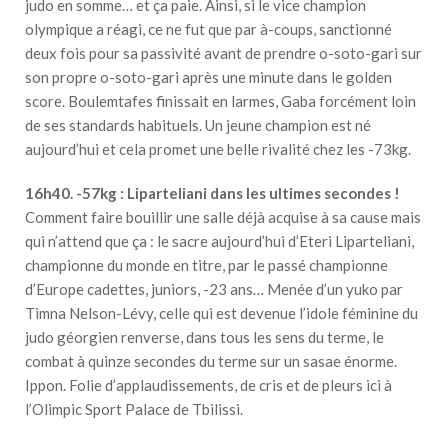
judo en somme… et ça paie. Ainsi, si le vice champion
olympique a réagi, ce ne fut que par à-coups, sanctionné
deux fois pour sa passivité avant de prendre o-soto-gari sur
son propre o-soto-gari après une minute dans le golden
score. Boulemtafes finissait en larmes, Gaba forcément loin
de ses standards habituels. Un jeune champion est né
aujourd’hui et cela promet une belle rivalité chez les -73kg.
16h40. -57kg : Liparteliani dans les ultimes secondes !
Comment faire bouillir une salle déjà acquise à sa cause mais
qui n’attend que ça : le sacre aujourd’hui d’Eteri Liparteliani,
championne du monde en titre, par le passé championne
d’Europe cadettes, juniors, -23 ans… Menée d’un yuko par
Timna Nelson-Lévy, celle qui est devenue l’idole féminine du
judo géorgien renverse, dans tous les sens du terme, le
combat à quinze secondes du terme sur un sasae énorme.
Ippon. Folie d’applaudissements, de cris et de pleurs ici à
l’Olimpic Sport Palace de Tbilissi.