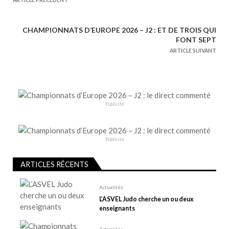
a
v
CHAMPIONNATS D’EUROPE 2026 – J2 : ET DE TROIS QUI
i
FONT SEPT
g
ARTICLE SUIVANT
a
t
i
o
Publicité
n
d
e
Publicité
l
ARTICLES RÉCENTS
’
a
Actualités
r
L’ASVEL Judo cherche un ou deux
t
enseignants
i
Actualités