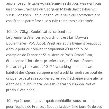
ambiance sur le tapis voisin. Sumi-gaeshi pour waza-ari puis
un énorme ura-nage du Géorgien Mikeili Bakhbakhashvili
sur le Hongrois Daniel Zegedi et la salle qui commence à se
chauffer un peu même si le public reste très clairsemée.
10h20. -73kg : Boulemtafes n’attend pas
Le premier à s’élancer aujourd’hui, c’est lui : Dayyan
Boulemtafes (PSG Judo). Vingt ans et visiblement beaucoup
d’envie pour ce premier championnat d’Europe. Vice
e
champion de France et 5
du dernier Paris Grand Slam, il
était opposé, lors de ce premier tour, au Croate Robert
e
Klacar, vingt-six ans et 101
à la ranking mondiale. Un
habitué des Opens européens qui a subi la foudre au bout de
cinquante petites secondes après avoir échappé à une alerte
d’entrée sur uchi-mata : de-ashi-barai pour ippon. Net et
précis. C’était beau.
10h. Après une nuit avec quatre médailles sous l’oreiller
pour l’équipe de France, début de la deuxième journée de ces