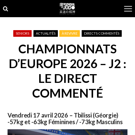
Skip
Skip
to
to
navigation
content
SENIORS
ACTUALITÉS
À REVIVRE
DIRECTS COMMENTÉS
CHAMPIONNATS
D’EUROPE 2026 – J2 :
LE DIRECT
COMMENTÉ
Vendredi 17 avril 2026 – Tbilissi (Géorgie)
-57kg et -63kg Féminines / -73kg Masculins