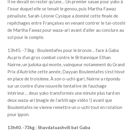
Il ne devait en rester qu’une… Un premier sasae pour yuko à
l’issur duquel elle se tenait le genou, puis Martha Fawaz
pénalisée, Sarah-Léonie Cysique a dominé cette finale de
repêchages entre Françaises en venant contrer le tai-otoshi
de Martha Fawaz pour waza-ari avant d’aller au conclure au
sol pour le compte.
13h45. -73kg : Boulemtafes pour le bronze… face à Gaba
Au prix d’un gros combat contre le Britannique Ethan
Nairne, un judoka qui monte, vainqueur notamment du Grand
Prix d’Autriche cette année, Dayyan Boulemtafes s’est hissé
en place de troisième. À son o-uchi-gari, Nairne a répondu
sur un contre d’une nouvelle tentative de fauchage
intérieur… deux yuko transformés une minute plus tard en
deux waza-ari (magie de l’arbitrage vidéo !) avant que
Boulemtafes ne vienne remettre un o-uchi tout en rotation
pour ippon.
13h40. -73kg : Shavdatuashvili bat Gaba