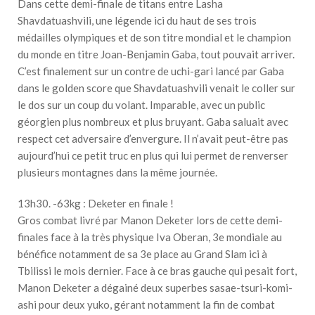
Dans cette demi-finale de titans entre Lasha
Shavdatuashvili, une légende ici du haut de ses trois
médailles olympiques et de son titre mondial et le champion
du monde en titre Joan-Benjamin Gaba, tout pouvait arriver.
C’est finalement sur un contre de uchi-gari lancé par Gaba
dans le golden score que Shavdatuashvili venait le coller sur
le dos sur un coup du volant. Imparable, avec un public
géorgien plus nombreux et plus bruyant. Gaba saluait avec
respect cet adversaire d’envergure. Il n’avait peut-être pas
aujourd’hui ce petit truc en plus qui lui permet de renverser
plusieurs montagnes dans la même journée.
13h30. -63kg : Deketer en finale !
Gros combat livré par Manon Deketer lors de cette demi-
finales face à la très physique Iva Oberan, 3e mondiale au
bénéfice notamment de sa 3e place au Grand Slam ici à
Tbilissi le mois dernier. Face à ce bras gauche qui pesait fort,
Manon Deketer a dégainé deux superbes sasae-tsuri-komi-
ashi pour deux yuko, gérant notamment la fin de combat