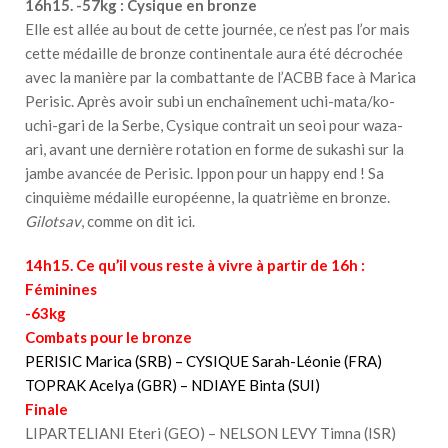
16h15. -57kg : Cysique en bronze
Elle est allée au bout de cette journée, ce n’est pas l’or mais
cette médaille de bronze continentale aura été décrochée
avec la manière par la combattante de l’ACBB face à Marica
Perisic. Après avoir subi un enchaînement uchi-mata/ko-
uchi-gari de la Serbe, Cysique contrait un seoi pour waza-
ari, avant une dernière rotation en forme de sukashi sur la
jambe avancée de Perisic. Ippon pour un happy end ! Sa
cinquième médaille européenne, la quatrième en bronze.
Gilotsav
, comme on dit ici.
14h15. Ce qu’il vous reste à vivre à partir de 16h :
Féminines
-63kg
Combats pour le bronze
PERISIC Marica (SRB) – CYSIQUE Sarah-Léonie (FRA)
TOPRAK Acelya (GBR) – NDIAYE Binta (SUI)
Finale
LIPARTELIANI Eteri (GEO) – NELSON LEVY Timna (ISR)