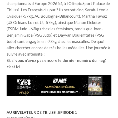
championnats d’Europe 2026 ici, à l’Olimpic Sport Palace de
Tbilissi. Les Français du jour ? Ils seront cinq. Sarah-Léonie
Cysique (-57kg, AC Boulogne-Billancourt), Martha Fawaz
(US Orléans Loiret JJ, -57kg), ainsi que Manon Deketer
(ESBM Judo, -63kg) chez les féminines, tandis que Joan-
Benjamin Gaba (PSG Judo) et Dayyan Boulemtafes (PSG
Judo) sont engagés en -73kg chez les masculins. De quoi
aller chercher encore de très belles médailles. Une journée à
suivre avec intensité !
Et si vous n’avez pas encore le dernier numéro du mag’,
c’est ici
↓
AU RÉVÉLATEUR DE TBILISSI, ÉPISODE 1
N
ARTICLE PRÉCÉDENT