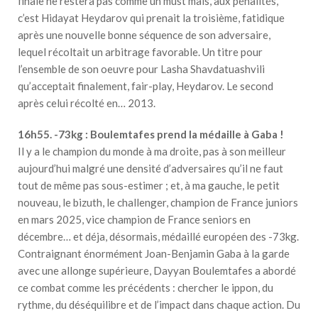
finale ne restera pas comme un must mais, aux pénalités,
c’est Hidayat Heydarov qui prenait la troisième, fatidique
après une nouvelle bonne séquence de son adversaire,
lequel récoltait un arbitrage favorable. Un titre pour
l’ensemble de son oeuvre pour Lasha Shavdatuashvili
qu’acceptait finalement, fair-play, Heydarov. Le second
après celui récolté en… 2013.
16h55. -73kg : Boulemtafes prend la médaille à Gaba !
Il y a le champion du monde à ma droite, pas à son meilleur
aujourd’hui malgré une densité d’adversaires qu’il ne faut
tout de même pas sous-estimer ; et, à ma gauche, le petit
nouveau, le bizuth, le challenger, champion de France juniors
en mars 2025, vice champion de France seniors en
décembre… et déja, désormais, médaillé européen des -73kg.
Contraignant énormément Joan-Benjamin Gaba à la garde
avec une allonge supérieure, Dayyan Boulemtafes a abordé
ce combat comme les précédents : chercher le ippon, du
rythme, du déséquilibre et de l’impact dans chaque action. Du