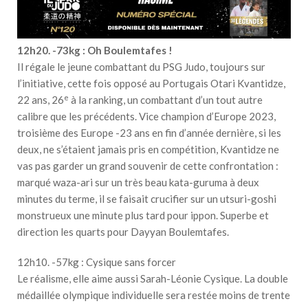
12h20. -73kg : Oh Boulemtafes !
Il régale le jeune combattant du PSG Judo, toujours sur
l’initiative, cette fois opposé au Portugais Otari Kvantidze,
e
22 ans, 26
à la ranking, un combattant d’un tout autre
calibre que les précédents. Vice champion d’Europe 2023,
troisième des Europe -23 ans en fin d’année dernière, si les
deux, ne s’étaient jamais pris en compétition, Kvantidze ne
vas pas garder un grand souvenir de cette confrontation :
marqué waza-ari sur un très beau kata-guruma à deux
minutes du terme, il se faisait crucifier sur un utsuri-goshi
monstrueux une minute plus tard pour ippon. Superbe et
direction les quarts pour Dayyan Boulemtafes.
12h10. -57kg : Cysique sans forcer
Le réalisme, elle aime aussi Sarah-Léonie Cysique. La double
médaillée olympique individuelle sera restée moins de trente