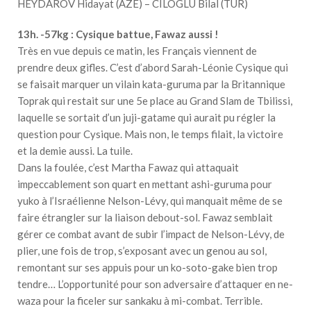
HEYDAROV Hidayat (AZE) – CILOGLU Bilal (TUR)
13h. -57kg : Cysique battue, Fawaz aussi !
Très en vue depuis ce matin, les Français viennent de
prendre deux gifles. C’est d’abord Sarah-Léonie Cysique qui
se faisait marquer un vilain kata-guruma par la Britannique
Toprak qui restait sur une 5e place au Grand Slam de Tbilissi,
laquelle se sortait d’un juji-gatame qui aurait pu régler la
question pour Cysique. Mais non, le temps filait, la victoire
et la demie aussi. La tuile.
Dans la foulée, c’est Martha Fawaz qui attaquait
impeccablement son quart en mettant ashi-guruma pour
yuko à l’Israélienne Nelson-Lévy, qui manquait même de se
faire étrangler sur la liaison debout-sol. Fawaz semblait
gérer ce combat avant de subir l’impact de Nelson-Lévy, de
plier, une fois de trop, s’exposant avec un genou au sol,
remontant sur ses appuis pour un ko-soto-gake bien trop
tendre… L’opportunité pour son adversaire d’attaquer en ne-
waza pour la ficeler sur sankaku à mi-combat. Terrible.