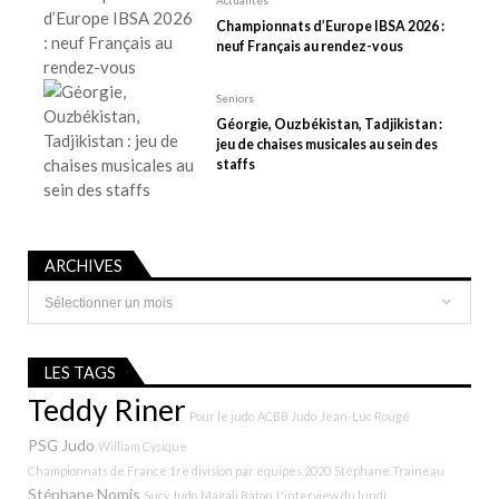
c
Championnats d’Europe IBSA 2026 :
l
neuf Français au rendez-vous
e
Seniors
Géorgie, Ouzbékistan, Tadjikistan :
jeu de chaises musicales au sein des
staffs
ARCHIVES
Archives
LES TAGS
Teddy Riner
Pour le judo
ACBB Judo
Jean-Luc Rougé
PSG Judo
William Cysique
Championnats de France 1re division par équipes 2020
Stéphane Traineau
Stéphane Nomis
Sucy Judo
Magali Baton
L'interview du lundi