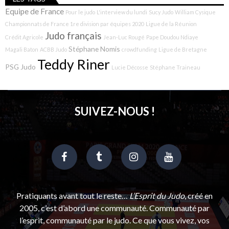
Equipe de France
Pour le judo
L'interview du lundi
Sucy Judo
William Cysique
Championnats de France 1re division par équipes 2020
Ligue de la Réunion
Judo français
Crédit Agricole
Jean-Luc Rougé
Pape Doudou Ndiaye
Stéphane Nomis
Magali Baton
ACBB Judo
crowdfunding
Ligue de Bretagne
Teddy Riner
PSG Judo
Lucie Décosse
Stéphane Traineau
SUIVEZ-NOUS !
Pratiquants avant tout le reste…
L’Esprit du Judo
, créé en
2005, c’est d’abord une communauté. Communauté par
l’esprit, communauté par le judo. Ce que vous vivez, vos