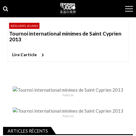
Skip
Skip
to
to
navigation
content
RÉSULTATS JEUNES
Tournoi international minimes de Saint Cyprien
2013
Lire L'article
Publicité
Publicité
ARTICLES RÉCENTS