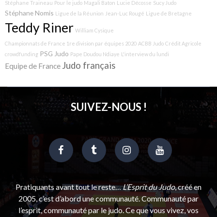
Stéphane Traineau
Pour le judo
Magali Baton
Lucie Décosse
Sucy Judo
Stéphane Nomis
Ligue de la Réunion
Jean-Luc Rougé
Ligue de Bretagne
Teddy Riner
William Cysique
Championnats de France 1re division par équipes 2020
ACBB Judo
Crédit Agricole
PSG Judo
crowdfunding
Pape Doudou Ndiaye
L'interview du lundi
Judo français
Equipe de France
SUIVEZ-NOUS !
Pratiquants avant tout le reste…
L’Esprit du Judo
, créé en
2005, c’est d’abord une communauté. Communauté par
l’esprit, communauté par le judo. Ce que vous vivez, vos