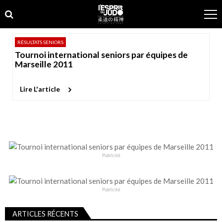
Skip
Skip
to
to
navigation
content
RÉSULTATS SENIORS
Tournoi international seniors par équipes de
Marseille 2011
Lire L'article
Publicité
Publicité
ARTICLES RÉCENTS