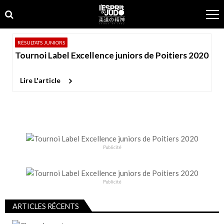
Skip
Skip
to
to
navigation
content
RÉSULTATS JUNIORS
Tournoi Label Excellence juniors de Poitiers 2020
Lire L'article
Publicité
Publicité
ARTICLES RÉCENTS