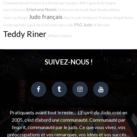
Championnats de France 1re division par équipes 2020
Ligue de Bretagne
Stéphane Nomis
Lucie Décosse
L'interview du lundi
Pape Doudou Ndiaye
Judo français
Jean-Luc Rougé
Pour le judo
Stéphane Traineau
Magali Baton
PSG Judo
Crédit Agricole
Ligue de la Réunion
Sucy Judo
ACBB Judo
Teddy Riner
William Cysique
SUIVEZ-NOUS !
Pratiquants avant tout le reste…
L’Esprit du Judo
, créé en
2005, c’est d’abord une communauté. Communauté par
l’esprit, communauté par le judo. Ce que vous vivez, vos
préoccupations et vos remarques, vos idées et vos succès…