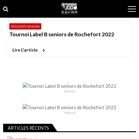
Skip
Skip
to
to
navigation
content
RÉSULTATS SENIORS
Tournoi Label B seniors de Rochefort 2022
Lire L'article
Publicité
Publicité
ARTICLES RÉCENTS