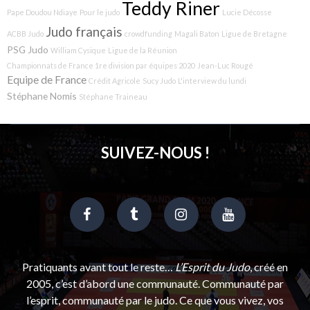
Teddy Riner
Pape Doudou Ndiaye
Pour le judo
Lucie Décosse
Judo français
ACBB Judo
crowdfunding
Magali Baton
Ligue de Bretagne
PSG Judo
William Cysique
Ligue de la Réunion
Championnats de France 1re division par équipes 2020
Jean-Luc Rougé
Equipe de France
Crédit Agricole
Sucy Judo
L'interview du lundi
Stéphane Nomis
Stéphane Traineau
SUIVEZ-NOUS !
Pratiquants avant tout le reste…
L’Esprit du Judo
, créé en
2005, c’est d’abord une communauté. Communauté par
l’esprit, communauté par le judo. Ce que vous vivez, vos