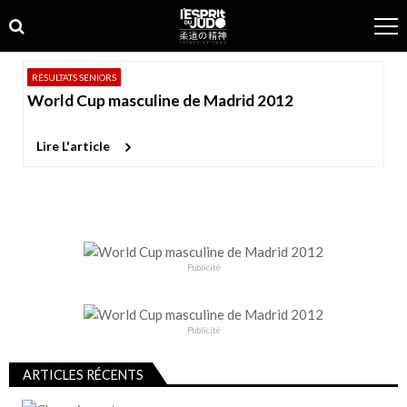
Skip
Skip
to
to
navigation
content
RÉSULTATS SENIORS
World Cup masculine de Madrid 2012
Lire L'article
Publicité
Publicité
ARTICLES RÉCENTS