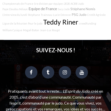
Championnats de France 1re division par équipes 2020
ACBB Judo
Equipe de France
Stéphane Nomis
Pape Doudou Ndiaye
Sucy Judo
PSG Judo
L'interview du lundi
Stéphane Traineau
Lucie Décosse
Crédit Agricole
Teddy Riner
Ligue de la Réunion
Pour le judo
crowdfunding
William Cysique
Magali Baton
Jean-Luc Rougé
SUIVEZ-NOUS !
Pratiquants avant tout le reste…
L’Esprit du Judo
, créé en
2005, c’est d’abord une communauté. Communauté par
l’esprit, communauté par le judo. Ce que vous vivez, vos
préoccupations et vos remarques, vos idées et vos succès…