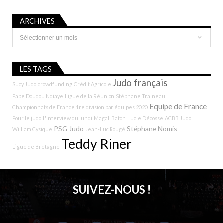
ARCHIVES
Archives
LES TAGS
Judo français
Sucy Judo
crowdfunding
Crédit Agricole
Pape Doudou Ndiaye
Ligue de la Réunion
Stéphane Traineau
Equipe de France
Championnats de France 1re division par équipes 2020
Pour le judo
L'interview du lundi
Magali Baton
Lucie Décosse
ACBB Judo
PSG Judo
Stéphane Nomis
William Cysique
Jean-Luc Rougé
Teddy Riner
Ligue de Bretagne
SUIVEZ-NOUS !