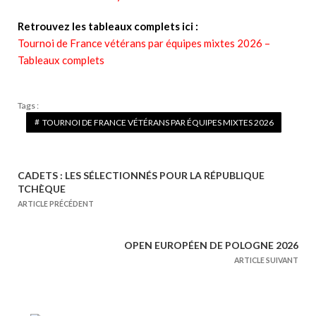
Retrouvez les tableaux complets ici :
Tournoi de France vétérans par équipes mixtes 2026 –
Tableaux complets
Tags :
TOURNOI DE FRANCE VÉTÉRANS PAR ÉQUIPES MIXTES 2026
CADETS : LES SÉLECTIONNÉS POUR LA RÉPUBLIQUE
N
TCHÈQUE
a
ARTICLE PRÉCÉDENT
v
i
OPEN EUROPÉEN DE POLOGNE 2026
g
ARTICLE SUIVANT
a
t
i