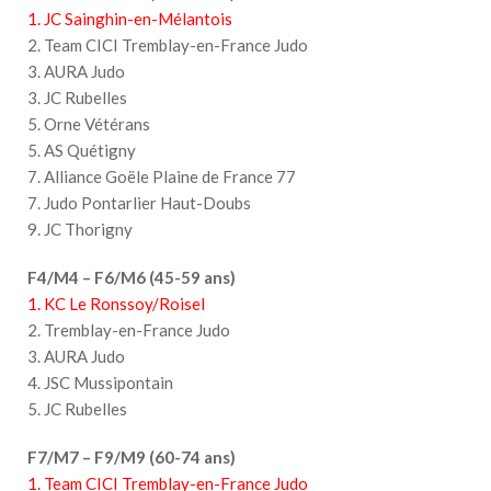
1. JC Sainghin-en-Mélantois
2. Team CICI Tremblay-en-France Judo
3. AURA Judo
3. JC Rubelles
5. Orne Vétérans
5. AS Quétigny
7. Alliance Goële Plaine de France 77
7. Judo Pontarlier Haut-Doubs
9. JC Thorigny
F4/M4 – F6/M6 (45-59 ans)
1. KC Le Ronssoy/Roisel
2. Tremblay-en-France Judo
3. AURA Judo
4. JSC Mussipontain
5. JC Rubelles
F7/M7 – F9/M9 (60-74 ans)
1. Team CICI Tremblay-en-France Judo