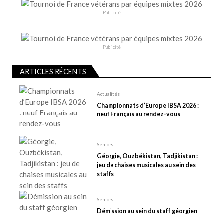
o
Publicité
n
d
e
Publicité
l
ARTICLES RÉCENTS
’
a
Actualités
r
Championnats d’Europe IBSA 2026 :
t
neuf Français au rendez-vous
i
c
Seniors
l
Géorgie, Ouzbékistan, Tadjikistan :
e
jeu de chaises musicales au sein des
staffs
Seniors
Démission au sein du staff géorgien