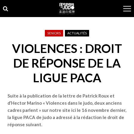
Skip
Skip
to
to
navigation
content
SENIORS
ACTUALITÉS
VIOLENCES : DROIT
DE RÉPONSE DE LA
LIGUE PACA
Suite à la publication de la lettre de Patrick Roux et
d’Hector Marino
« Violences dans le judo, deux anciens
cadres parlent »
sur notre site ici
le 16 novembre dernier,
la ligue PACA de judo a adressé à la rédaction le droit de
réponse suivant.