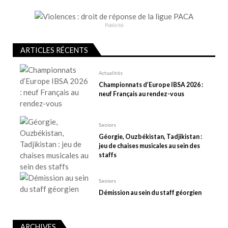
d
e
Publicité
l
’
ARTICLES RÉCENTS
a
r
Actualités
t
Championnats d’Europe IBSA 2026 :
neuf Français au rendez-vous
i
c
l
Seniors
e
Géorgie, Ouzbékistan, Tadjikistan :
jeu de chaises musicales au sein des
staffs
Seniors
Démission au sein du staff géorgien
ARCHIVES