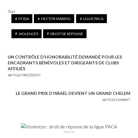
Tags :
FFJDA
HECTOR MARINO
LIGUE PACA
VIOLENCES
DROIT DE RÉPONSE
UN CONTRÔLE D’HONORABILITÉ DEMANDÉ POUR LES
N
ENCADRANTS BÉNÉVOLES ET DIRIGEANTS DE CLUBS
a
AFFILIÉS
ARTICLE PRÉCÉDENT
v
i
g
LE GRAND PRIX D’ISRAËL DEVIENT UN GRAND CHELEM
a
ARTICLE SUIVANT
t
i
o
n
Publicité