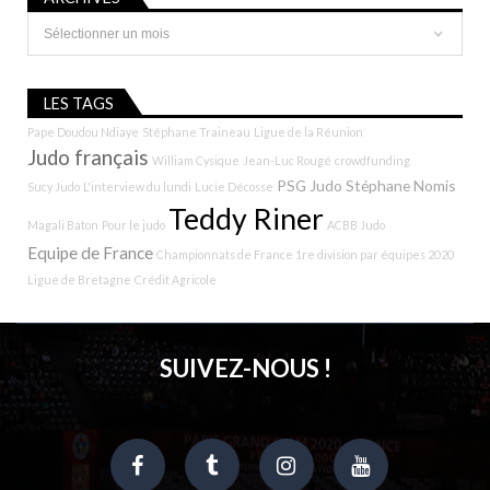
Archives
LES TAGS
Pape Doudou Ndiaye
Stéphane Traineau
Ligue de la Réunion
Judo français
William Cysique
Jean-Luc Rougé
crowdfunding
PSG Judo
Stéphane Nomis
Sucy Judo
L'interview du lundi
Lucie Décosse
Teddy Riner
Magali Baton
Pour le judo
ACBB Judo
Equipe de France
Championnats de France 1re division par équipes 2020
Ligue de Bretagne
Crédit Agricole
SUIVEZ-NOUS !